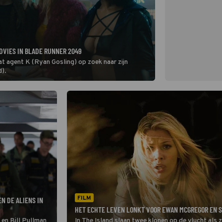
DVIES IN BLADE RUNNER 2049
t agent K (Ryan Gosling) op zoek naar zijn
d).
FILM
N DE ALIENS IN
HET ECHTE LEVEN LONKT VOOR EWAN MCGREGOR EN S
 en Bill Pullman
In The Island slaan twee klonen op de vlucht als 