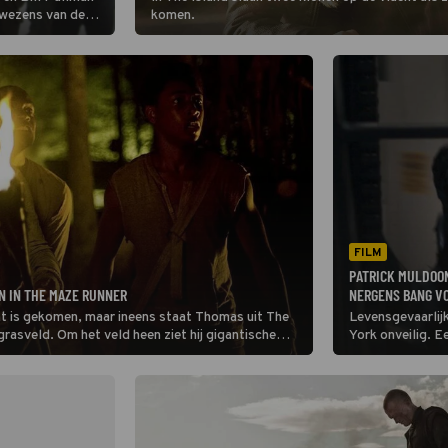
 wezens van de
komen.
e zijn de aliens
FILM
PATRICK MULDOON
EN IN THE MAZE RUNNER
NERGENS BANG VO
echt is gekomen, maar ineens staat Thomas uit The
Levensgevaarlij
rasveld. Om het veld heen ziet hij gigantische
York onveilig. E
stoppen.