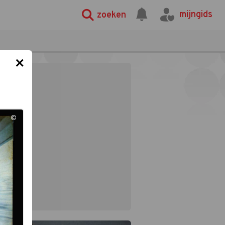
mijngids
zoeken
×
©