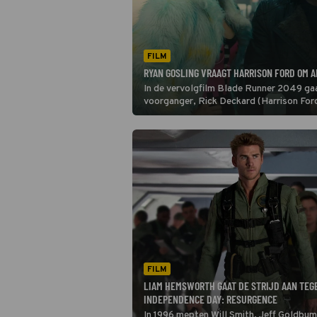
FILM
RYAN GOSLING VRAAGT HARRISON FORD OM A
In de vervolgfilm Blade Runner 2049 gaa
voorganger, Rick Deckard (Harrison For
FILM
LIAM HEMSWORTH GAAT DE STRIJD AAN TEGE
INDEPENDENCE DAY: RESURGENCE
In 1996 mepten Will Smith, Jeff Goldbum