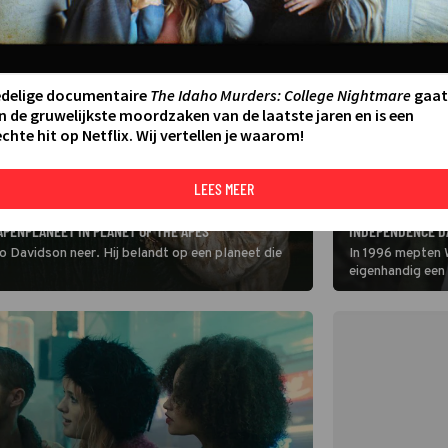
edelige documentaire
The Idaho Murders: College Nightmare
gaat
n de gruwelijkste moordzaken van de laatste jaren en is een
chte hit op Netflix. Wij vertellen je waarom!
LEES MEER
FILM
LIAM HEMSWORTH 
PENPLANEET IN PLANET OF THE APES
INDEPENDENCE D
o Davidson neer. Hij belandt op een planeet die
In 1996 mepten W
eigenhandig een
aarde af. In Ind
terug.