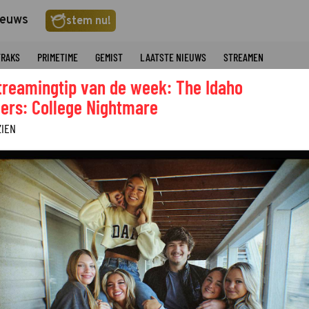
ieuws
stem nu!
TRAKS
PRIMETIME
GEMIST
LAATSTE NIEUWS
STREAMEN
treamingtip van de week: The Idaho
ers: College Nightmare
ZIEN