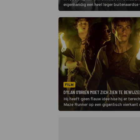
eigenhandig een heel leger buitenaardse
aarde af. In Independence Day: Resurgenc
terug.
FILM
DYLAN O'BRIEN MOET ZICH ZIEN TE BEWIJZ
Hij heeft geen flauw idee hoe hij er ter
Maze Runner op een gigantisch vierkant g
betonnen muren. Welkom in de Glade.