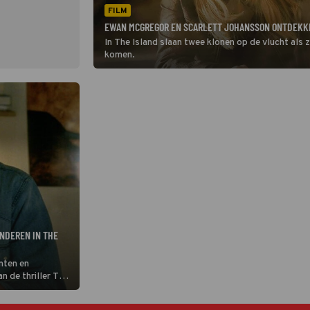
FILM
EWAN MCGREGOR EN SCARLETT JOHANSSON ONTDEKKE
In The Island slaan twee klonen op de vlucht als 
komen.
NDEREN IN THE
ënten en
n de thriller The