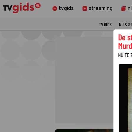
tvgids
streaming
n
TV GIDS
NU & S
De s
Murd
NU TE 