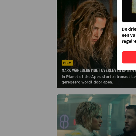
De dri
een va
regelre
FILM
MARK WAHLBERG MOET OVERLEVEN OP EEN A
In Planet of the Apes stort astronaut Le
geregeerd wordt door apen.