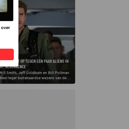
 over
NEEMT HET OP TEGEN EEN PAAR ALIENS IN
AY: RESURGENCE
ill Smith, Jeff Goldbum en Bill Pullman
 heel leger buitenaardse wezens van de
ependence Day: Resurgence zijn de aliens