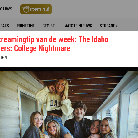
ieuws
stem nu!
TRAKS
PRIMETIME
GEMIST
LAATSTE NIEUWS
STREAMEN
treamingtip van de week: The Idaho
ers: College Nightmare
ZIEN