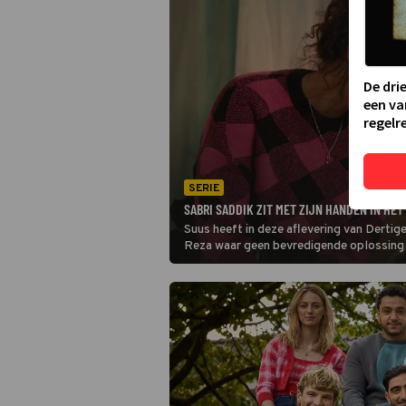
De dri
een va
regelre
SERIE
SABRI SADDIK ZIT MET ZIJN HANDEN IN HET
Suus heeft in deze aflevering van Dertig
Reza waar geen bevredigende oplossing v
ze ontdekt wat er speelt tussen Reza en