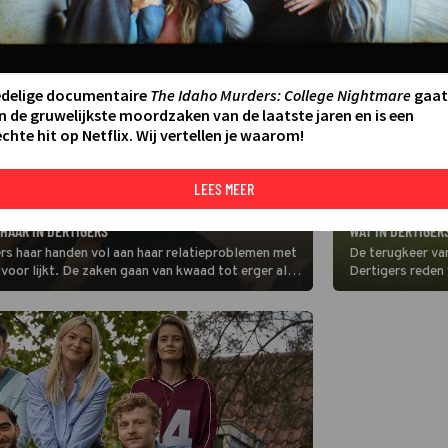
edelige documentaire
The Idaho Murders: College Nightmare
gaat
n de gruwelijkste moordzaken van de laatste jaren en is een
chte hit op Netflix. Wij vertellen je waarom!
LEES MEER
SERIE
STEFANIE VAN LE
 HAAR IN DERTIGERS
WAT IN DERTIGER
ers haar handen vol aan haar relatieproblemen met
De terugkeer van
oor lijkt. De zaken gaan van kwaad tot erger als
Dertigers reden 
 Ada. Suus zoekt de confrontatie op.
gezelligheid en 
Ruben en Laura