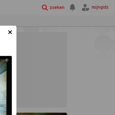
mijngids
zoeken
×
©