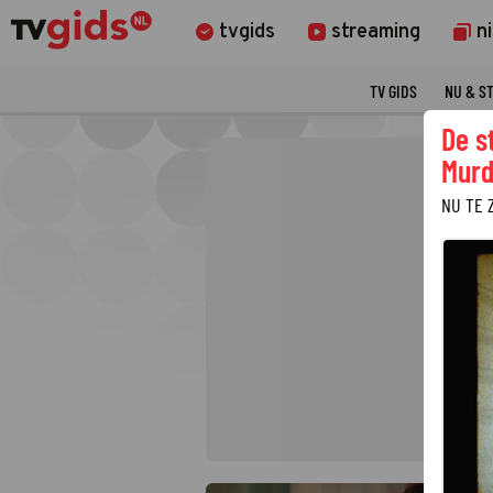
tvgids
streaming
n
TV GIDS
NU & S
De s
Murd
NU TE 