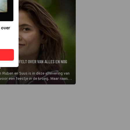
 over
ERSUM TWIJFELT OVER VAN ALLES EN NOG
S
 Ruben en Suus is in deze aflevering van
voor een feestje in de kroeg. Maar naast
karaoke is er ongemak tussen Jonas,
.