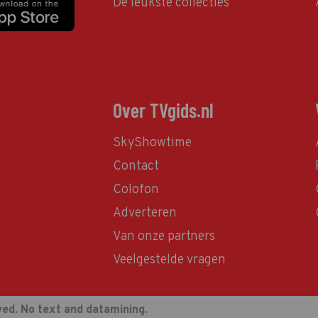
De leukste collecties
Over TVgids.nl
SkyShowtime
Contact
Colofon
Adverteren
Van onze partners
Veelgestelde vragen
ved. No text and datamining.