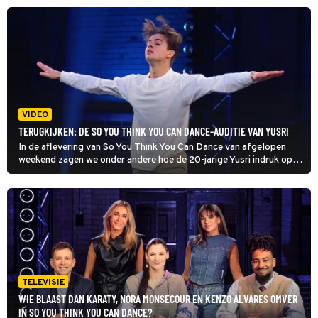
grote finale.
VIDEO
TERUGKIJKEN: DE SO YOU THINK YOU CAN DANCE-AUDITIE VAN YUSRI
In de aflevering van So You Think You Can Dance van afgelopen
weekend zagen we onder andere hoe de 20-jarige Yusri indruk op
de jury probeerde te maken met zijn opvallende dansmoves.
TELEVISIE
WIE BLAAST DAN KARATY, NORA MONSECOUR EN KENZO ALVARES OMVER
IN SO YOU THINK YOU CAN DANCE?