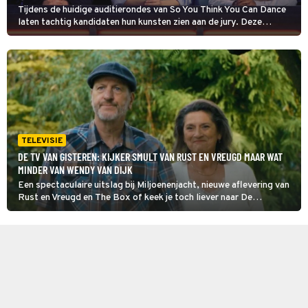
Tijdens de huidige auditierondes van So You Think You Can Dance
laten tachtig kandidaten hun kunsten zien aan de jury. Deze
bestaat uit Dan Karaty, Nora Monsecour en Kenzo Alvares.
Veertig dansers gaan direct naar huis.
TELEVISIE
DE TV VAN GISTEREN: KIJKER SMULT VAN RUST EN VREUGD MAAR WAT
MINDER VAN WENDY VAN DIJK
Een spectaculaire uitslag bij Miljoenenjacht, nieuwe aflevering van
Rust en Vreugd en The Box of keek je toch liever naar De
Oranjezondag? Er was in ieder geval genoeg te kiezen. Wat viel er
zoal op en hoe zijn deze programma's bekeken? We bespreken de
TV van gisteren.