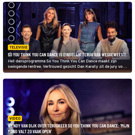
TELEVISIE
SO YOU THINK YOU CAN DANCE IS EINDELIJK TERUG VAN WEGGEWEEST!
Het dansprogramma So You Think You Can Dance maakt zijn
swingende rentree. Vertrouwd gezicht Dan Karaty zit de jury voor,
geflankeerd door choreografen Kenzo Alvares en Nora
Monsecour. Wendy van Dijk presenteert, samen met de Belgische
Laura Tesoro.
VIDEO
WENDY VAN DIJK OVER TERUGKEER SO YOU THINK YOU CAN DANCE: 'MIJN
MOND VALT ZO VAAK OPEN'