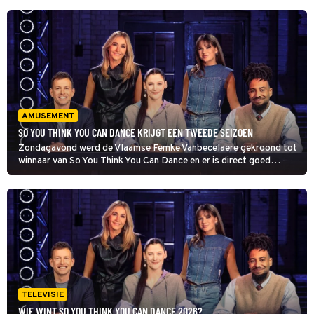
AMUSEMENT
SO YOU THINK YOU CAN DANCE KRIJGT EEN TWEEDE SEIZOEN
Zondagavond werd de Vlaamse Femke Vanbecelaere gekroond tot
winnaar van So You Think You Can Dance en er is direct goed
nieuws voor fans van het programma. Net5 heeft namelijk
besloten de danscompetitie een tweede seizoen te geven.
TELEVISIE
WIE WINT SO YOU THINK YOU CAN DANCE 2026?