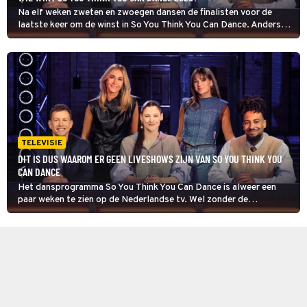
Na elf weken zweten en zwoegen dansen de finalisten voor de
laatste keer om de winst in So You Think You Can Dance. Anders
dan andere jaren is de finale niet live en kunnen kijkers niet
stemmen op hun favoriet.
TELEVISIE
DIT IS DUS WAAROM ER GEEN LIVESHOWS ZIJN VAN SO YOU THINK YOU
CAN DANCE
Het dansprogramma So You Think You Can Dance is alweer een
paar weken te zien op de Nederlandse tv. Wel zonder de
liveshows. Om budgettaire redenen zijn die geschrapt. Voorlopig is
het nog genieten van de auditierondes.