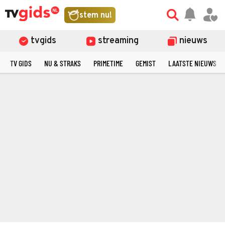
stem nu!
tvgids
streaming
nieuws
TV GIDS
NU & STRAKS
PRIMETIME
GEMIST
LAATSTE NIEUWS