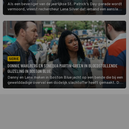
Als een beveiliger van de jaarlijkse St. Patrick's Day-parade wordt
vermoord, vreest rechercheur Lena Silver dat iemand een aanslag
wil plegen. Samen met Danny Reagan onderzoekt ze in Boston
Blue uit welke hoek de dreiging komt.
SERIE
DONNIE WAHLBERG EN SONEQUA MARTIN-GREEN IN BLOEDSTOLLENDE
GIJZELING IN BOSTON BLUE
Danny en Lena maken in Boston Blue jacht op een bende die bij een
gewelddadige overval een dodelijk slachtoffer heeft gemaakt. Dan
gijzelen de daders een restaurant, waar op dat moment
hoofdinspecteur Sarah en Phoebe aan het eten zijn.