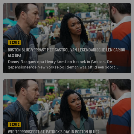
groot risico in Boston Blue.
SERIE
BOSTON BLUE VERRAST MET GASTROL VAN LEGENDARISCHE LEN CARIOU
ALS OPA
Danny Reagans opa Henry komt op bezoek in Boston. De
gepensioneerde New Yorkse politieman was altijd een soort
mentor voor Danny en is trots dat ook achterkleinzoon Sean als
politieagent in zijn voetsporen treedt in Boston Blue.
SERIE
WIE TERRORISEERT ST. PATRICK'S DAY IN BOSTON BLUE?