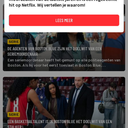
hit op Netflix. Wij vertellen je waarom!
LEES MEER
SERIE
DE AGENTEN VAN BOSTON BLUE ZIJN HET DOELWIT VAN EEN
SERIEMOORDENAAR
Een seriemoordenaar heeft het gemunt op alle politieagenten van
Boston. Als hij voor het eerst toeslaat in Boston Blue,
ontspringen Jonah Silver en Sean Reagan door puur toeval de
dans. Hun collega's hebben echter minder geluk.
SERIE
EEN BASKETBALTALENT IS IN BOSTON BLUE HET DOELWIT VAN EEN
STALKER