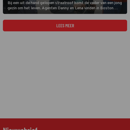
Bij een uit de hand gelopen straatroof komt de vader van een jong
gezin om het leven. Agenten Danny en Lena vinden in Boston
Blue een toevallige getuige die de dader heeft gezien. Vreemd
genoeg leek de overvaller het gezin te kennen.
LEES MEER