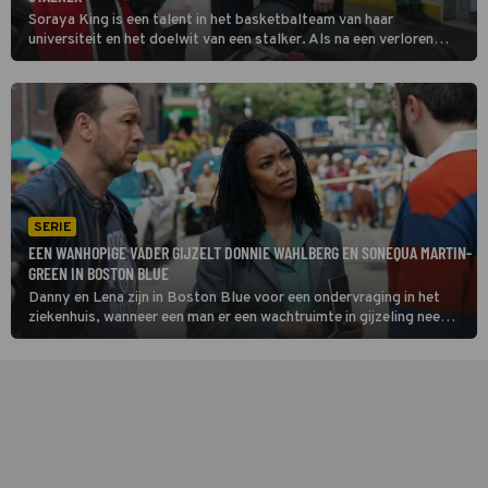
Soraya King is een talent in het basketbalteam van haar
universiteit en het doelwit van een stalker. Als na een verloren
wedstrijd Soraya's coach wordt vermoord, buigen Danny Reagan
en Lena Silver zich in Boston Blue over de zaak.
SERIE
EEN WANHOPIGE VADER GIJZELT DONNIE WAHLBERG EN SONEQUA MARTIN-
GREEN IN BOSTON BLUE
Danny en Lena zijn in Boston Blue voor een ondervraging in het
ziekenhuis, wanneer een man er een wachtruimte in gijzeling neemt.
Het is een wanhopige vader die gelooft dat de transplantatielever
voor zijn zieke dochter werd ontvreemd.