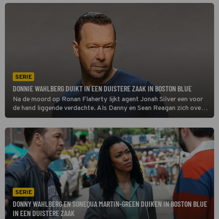
bij zijn zoon en nieuwe collega's in Boston?
SERIE
DONNIE WAHLBERG DUIKT IN EEN DUISTERE ZAAK IN BOSTON BLUE
Na de moord op Ronan Flaherty lijkt agent Jonah Silver een voor
de hand liggende verdachte. Als Danny en Sean Reagan zich over
de zaak buigen, doen ze in Boston Blue op oude camerabeelden
een schokkende ontdekking.
SERIE
DONNY WAHLBERG EN SONEQUA MARTIN-GREEN DUIKEN IN BOSTON BLUE
IN EEN DUISTERE ZAAK