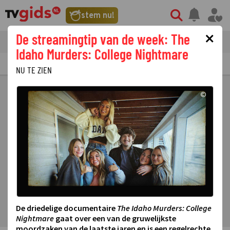
stem nu!
×
De streamingtip van de week: The
tvgids
streaming
nieuws
Idaho Murders: College Nightmare
TV GIDS
NU & STRAKS
PRIMETIME
GEMIST
LAATSTE NIEUWS
NU TE ZIEN
©
De driedelige documentaire
The Idaho Murders: College
Nightmare
gaat over een van de gruwelijkste
moordzaken van de laatste jaren en is een regelrechte