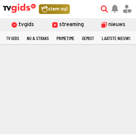
stem nu!
tvgids
streaming
nieuws
TV GIDS
NU & STRAKS
PRIMETIME
GEMIST
LAATSTE NIEUWS