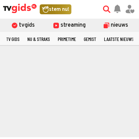
stem nu!
tvgids
streaming
nieuws
TV GIDS
NU & STRAKS
PRIMETIME
GEMIST
LAATSTE NIEUWS