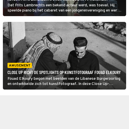
Dat Frits Lambrechts een bekend acteur werd, was toeval. Hij
speelde piano bij het cabaret van een jongerenvereniging en werd
ontdekt door Jaap van Merwe, zo vertelt hij in TV Monument. Tot
op hoge leeftijd speelde Lambrechts nog in tv-series.
AMUSEMENT
CLOSE UP RICHT DE SPOTLIGHTS OP KUNSTFOTOGRAAF FOUAD ELKOURY
Fouad Elkoury begon met beelden van de Libanese Burgeroorlog
en ontwikkelde zich tot kunstfotograaf. In deze Close Up-
documentaire praat hij over zijn ontwikkeling met vrienden en
regisseur Kamy Pakdel, die hij al jaren kent.