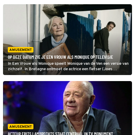
AMUSEMENT
OP DEZE DATUM ZIE JE EEN VROUW ALS MONIQUE OP TELEVISIE
In Een Vrouw als Monique speelt Monique van de Ven een versie van
zichzelf. In Bretagne ontmoet de actrice een fietser (Joes
Brauers). Aangespoord door zijn nieuwsgierige vragen vertelt zij
hem over haar leven.
AMUSEMENT
ACTEUR FRITS LAMBRECHTS STAAT CENTRAAL IN TV MONUMENT