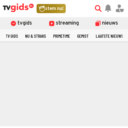
stem nu!
tvgids
streaming
nieuws
TV GIDS
NU & STRAKS
PRIMETIME
GEMIST
LAATSTE NIEUWS