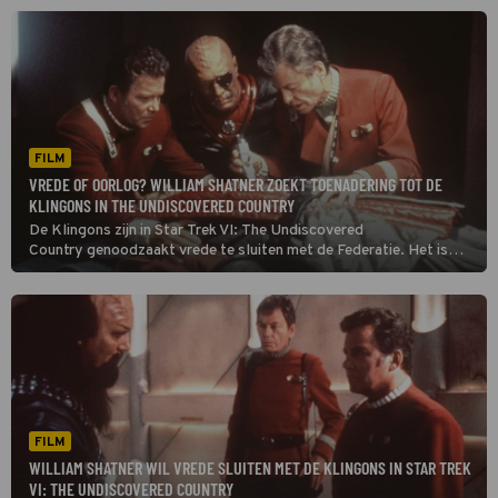
FILM
VREDE OF OORLOG? WILLIAM SHATNER ZOEKT TOENADERING TOT DE
KLINGONS IN THE UNDISCOVERED COUNTRY
De Klingons zijn in Star Trek VI: The Undiscovered
Country genoodzaakt vrede te sluiten met de Federatie. Het is
alleen nog maar de vraag of dat mogelijk is.
FILM
WILLIAM SHATNER WIL VREDE SLUITEN MET DE KLINGONS IN STAR TREK
VI: THE UNDISCOVERED COUNTRY