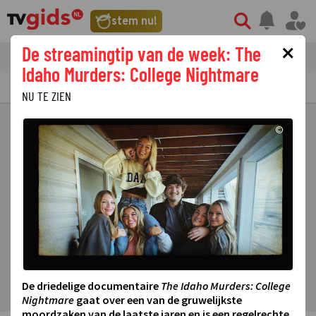
stem nu!
×
De streamingtip van de week: The
tvgids
streaming
nieuws
Idaho Murders: College Nightmare
TV GIDS
NU & STRAKS
PRIMETIME
GEMIST
LAATSTE NIEUWS
NU TE ZIEN
©
De driedelige documentaire
The Idaho Murders: College
Nightmare
gaat over een van de gruwelijkste
moordzaken van de laatste jaren en is een regelrechte