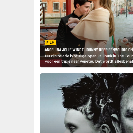
FILM
ANGELINA JOLIE WINDT JOHNNY DEPP EENVOUDIG OM 
Nu zijn relatie is stukgelopen, is Frank in The Tou
voor een tripje naar Venetië. Dat wordt allesbeha
had.