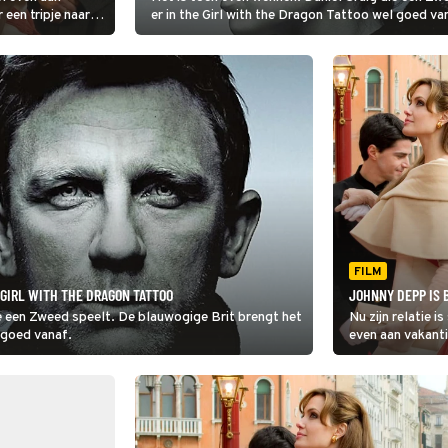
 een tripje naar
er in the Girl with the Dragon Tattoo wel goed va
vakantie die Frank
FILM
 GIRL WITH THE DRAGON TATTOO
JOHNNY DEPP IS 
ie een Zweed speelt. De blauwogige Brit brengt het
Nu zijn relatie i
l goed vanaf.
even aan vakantie
Venetië. Dat wor
voor ogen had.