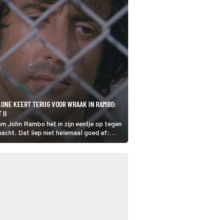
ONE KEERT TERUG VOOR WRAAK IN RAMBO:
 II
am John Rambo het in zijn eentje op tegen
macht. Dat liep niet helemaal goed af:
n de cel. In Rambo: First Blood Part II
verder gaat.