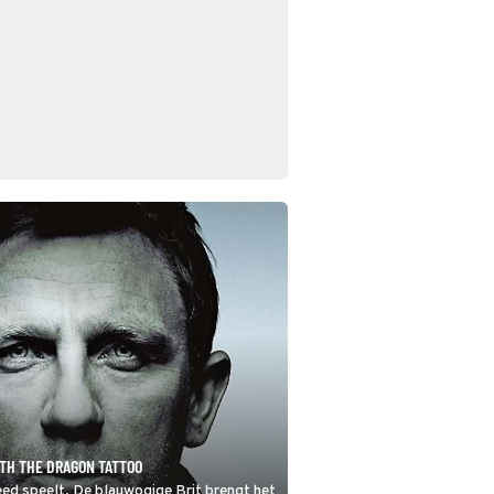
ITH THE DRAGON TATTOO
eed speelt. De blauwogige Brit brengt het