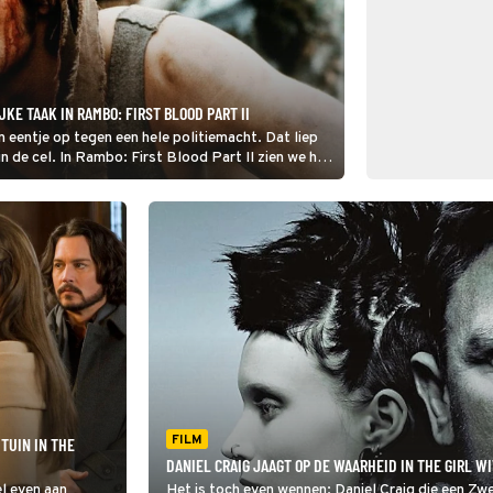
KE TAAK IN RAMBO: FIRST BLOOD PART II
n eentje op tegen een hele politiemacht. Dat liep
 de cel. In Rambo: First Blood Part II zien we hoe
FILM
TUIN IN THE
DANIEL CRAIG JAAGT OP DE WAARHEID IN THE GIRL W
el even aan
Het is toch even wennen: Daniel Craig die een Zw