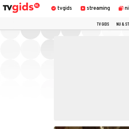
tvgids
streaming
n
TV GIDS
NU & S