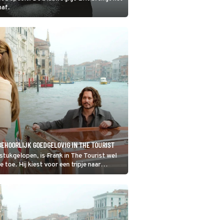
naf.
BEHOORLIJK GOEDGELOVIG IN THE TOURIST
s stukgelopen, is Frank in The Tourist wel
 toe. Hij kiest voor een tripje naar
dt allesbehalve de luiervakantie die Frank