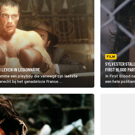
FILM
SYLVESTER STALL
 LEVEN IN LEGIONNAIRE
FIRST BLOOD PART
amme een playboy die vanwege zijn laatste
In First Blood n
terecht bij het genadeloze Franse
een hele politie
Rambo belandde i
zien we hoe het 