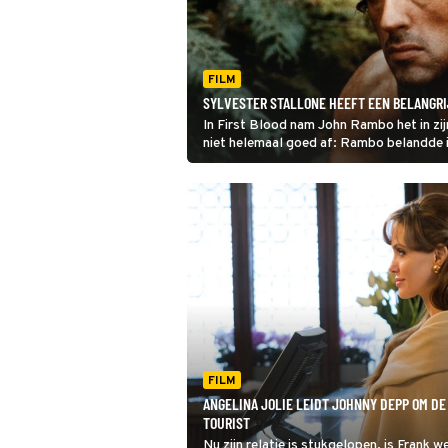
FILM
SYLVESTER STALLONE HEEFT EEN BELANGRIJ
In First Blood nam John Rambo het in zij
niet helemaal goed af: Rambo belandde in
het verder gaat.
FILM
ANGELINA JOLIE LEIDT JOHNNY DEPP OM DE 
TOURIST
Nu zijn relatie is stukgelopen, is Frank w