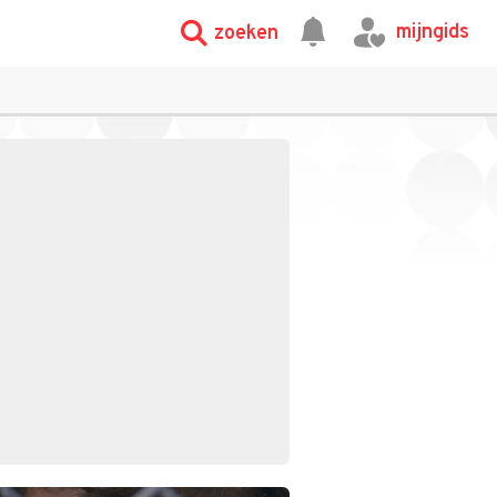
mijngids
zoeken