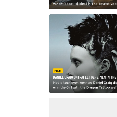
vakantie toe. Hij kiest in The Tourist voor
Venetië. Dat wordt allesbehalve de luier
voor ogen had.
FILM
DANIEL CRAIG ONTRAFELT GEHEIMEN IN THE
Het is toch even wennen: Daniel Craig d
er in the Girl with the Dragon Tattoo we