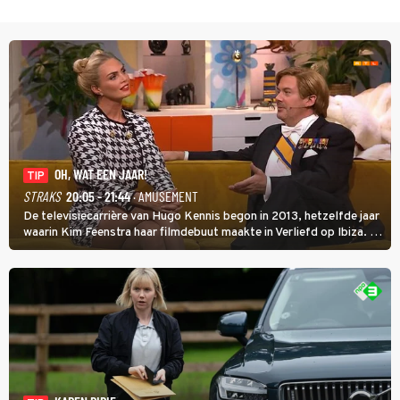
OH, WAT EEN JAAR!
TIP
STRAKS
20:05 - 21:44
· AMUSEMENT
De televisiecarrière van Hugo Kennis begon in 2013, hetzelfde jaar
waarin Kim Feenstra haar filmdebuut maakte in Verliefd op Ibiza. In
Oh, Wat een Jaar! wordt duidelijk wat ze nog meer weten van het
jaar waarin ze allebei eindtwintigers waren.