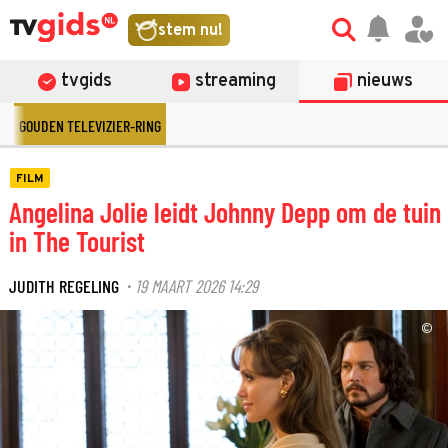
stem nu!
tvgids
streaming
nieuws
GOUDEN TELEVIZIER-RING
FILM
Angelina Jolie leidt Johnny Depp om de tuin
in The Tourist
JUDITH REGELING
19 MAART 2026 14:29
·
©