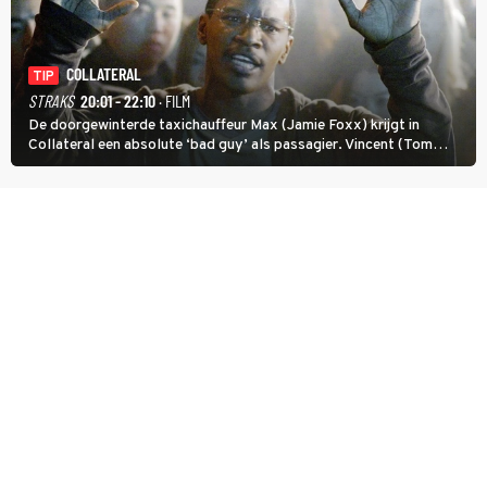
COLLATERAL
TIP
STRAKS
20:01 - 22:10
· FILM
De doorgewinterde taxichauffeur Max (Jamie Foxx) krijgt in
Collateral een absolute ‘bad guy’ als passagier. Vincent (Tom
Cruise) heeft hem nodig om hem de stad door te loodsen om een
wel heel lugubere reden.