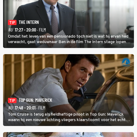
THE INTERN
TIP
NU
17:27 - 20:00
· FILM
Omdat het leven van een pensionado toch niet is wat hij ervan had
verwacht, gaat weduwnaar Ben in de film The Intern stage lopen
bij de hippe webwinkel van Jules, wat een gouden zet blijkt te zijn.
TOP GUN: MAVERICK
TIP
NU
17:48 - 20:01
· FILM
Tom Cruise is terug als heldhaftige piloot in Top Gun: Maverick
waarin hij een nieuwe lichting vliegers klaarstoomt voor het echte
werk.