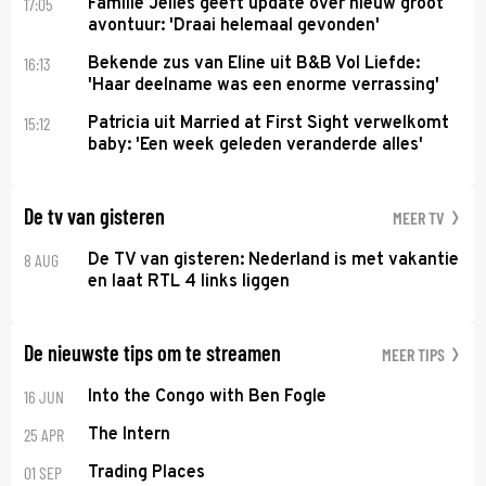
17:05
Familie Jelies geeft update over nieuw groot
avontuur: 'Draai helemaal gevonden'
16:13
Bekende zus van Eline uit B&B Vol Liefde:
'Haar deelname was een enorme verrassing'
15:12
Patricia uit Married at First Sight verwelkomt
baby: 'Een week geleden veranderde alles'
De tv van gisteren
MEER TV
8 AUG
De TV van gisteren: Nederland is met vakantie
en laat RTL 4 links liggen
De nieuwste tips om te streamen
MEER TIPS
16 JUN
Into the Congo with Ben Fogle
25 APR
The Intern
01 SEP
Trading Places