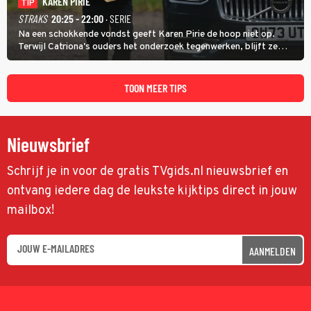
KAREN PIRIE
TIP
STRAKS
20:25 - 22:00
· SERIE
Na een schokkende vondst geeft Karen Pirie de hoop niet op.
Terwijl Catriona's ouders het onderzoek tegenwerken, blijft ze
speuren naar Adam. In deze slotaflevering van Karen Pirie leidt het
spoor via Frankrijk en Italië naar Malta.
TOON MEER TIPS
Nieuwsbrief
Schrijf je in voor de gratis TVgids.nl nieuwsbrief en
ontvang iedere dag de leukste kijktips direct in jouw
mailbox!
AANMELDEN