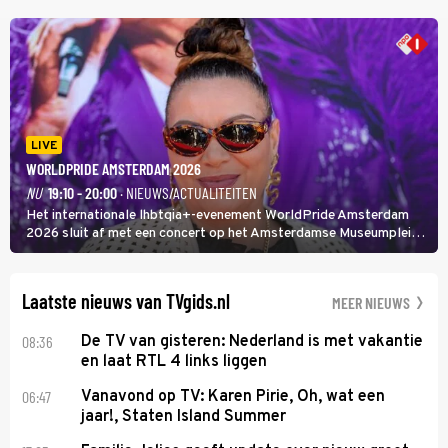
rapper Keizer opneemt tegen Edson da Graça en Marc-Marie
Huijbregts.
LIVE
WORLDPRIDE AMSTERDAM 2026
NU
19:10 - 20:00
· NIEUWS/ACTUALITEITEN
Het internationale lhbtqia+-evenement WorldPride Amsterdam
2026 sluit af met een concert op het Amsterdamse Museumplein.
Anita Doth is een van de optredende artiesten. In de jaren 90
veroverde ze de wereld als zangeres van 2Unlimited.
Laatste nieuws van TVgids.nl
MEER NIEUWS
08:36
De TV van gisteren: Nederland is met vakantie
en laat RTL 4 links liggen
06:47
Vanavond op TV: Karen Pirie, Oh, wat een
jaar!, Staten Island Summer