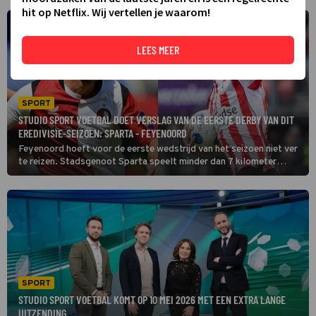
hit op Netflix. Wij vertellen je waarom!
LEES MEER
SPORT
STUDIO SPORT VOETBAL DOET VERSLAG VAN DE EERSTE DERBY VAN DIT
EREDIVISIE-SEIZOEN: SPARTA - FEYENOORD
Feyenoord hoeft voor de eerste wedstrijd van het seizoen niet ver
te reizen. Stadsgenoot Sparta speelt minder dan 7 kilometer
verderop. Feyenoord trok de Spaanse spits Nacho Ferri aan van
KVC Westerlo uit België.
SPORT
STUDIO SPORT VOETBAL KOMT OP 10 MEI 2026 MET EEN EXTRA LANGE
UITZENDING