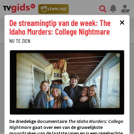
stem nu!
×
De streamingtip van de week: The
tvgids
streaming
nieuws
Idaho Murders: College Nightmare
TV GIDS
NU & STRAKS
PRIMETIME
GEMIST
LAATSTE NIEUWS
NU TE ZIEN
©
De driedelige documentaire
The Idaho Murders: College
Nightmare
gaat over een van de gruwelijkste
moordzaken van de laatste jaren en is een regelrechte