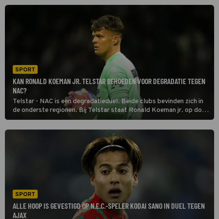
Lucas Vennegoor of Hesselink.
SPORT
KAN RONALD KOEMAN JR. TELSTAR BEHOEDEN VOOR DEGRADATIE TEGEN
NAC?
Telstar - NAC is een degradatieduel. Beide clubs bevinden zich in
de onderste regionen. Bij Telstar staat Ronald Koeman jr. op doel.
Hij is de zoon van de huidige bondscoach en beschikt over net zo'n
goede trap.
SPORT
ALLE HOOP IS GEVESTIGD OP N.E.C.-SPELER KODAI SANO IN DUEL TEGEN
AJAX