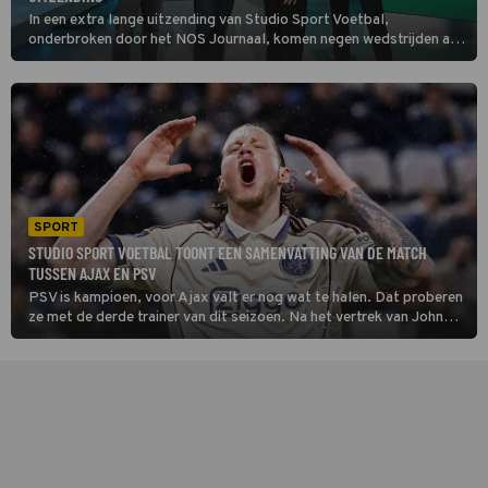
In een extra lange uitzending van Studio Sport Voetbal,
onderbroken door het NOS Journaal, komen negen wedstrijden aan
bod. Alle eredivisieploegen trapten om kwart voor 5 tegelijkertijd
af voor de voorlaatste wedstrijd van het seizoen.
SPORT
STUDIO SPORT VOETBAL TOONT EEN SAMENVATTING VAN DE MATCH
TUSSEN AJAX EN PSV
PSV is kampioen, voor Ajax valt er nog wat te halen. Dat proberen
ze met de derde trainer van dit seizoen. Na het vertrek van John
Heitinga en Fred Grim staat nu de Spanjaard Óscar García voor de
Amsterdamse ploeg.