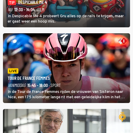
DESPICABLE ME 4
TIP
NU
12:30 - 14:04
· FILM
In Despicable Me 4 probeert Gru alles op de rails te krijgen, maar
er gaat weer een hoop mis.
LIVE
TOUR DE FRANCE FEMMES
VANMIDDAG
15:45 - 18:00
· SPORT
In de Tour de France Femmes rijden de vrouwen van Sisteron naar
Nice, een 175 kilometer lange rit met een geleidelijke klim in het
midden. Dat is mogelijk niet de zwaarste hindernis, dat is de
temperatuur. Het kan in Nice namelijk bloedheet worden.