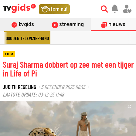
stem nu!
tvgids
streaming
nieuws
GOUDEN TELEVIZIER-RING
FILM
Suraj Sharma dobbert op zee met een tijger
in Life of Pi
JUDITH REGELING
3 DECEMBER 2025 08:15
·
·
LAATSTE UPDATE:
03-12-25 11:48
©