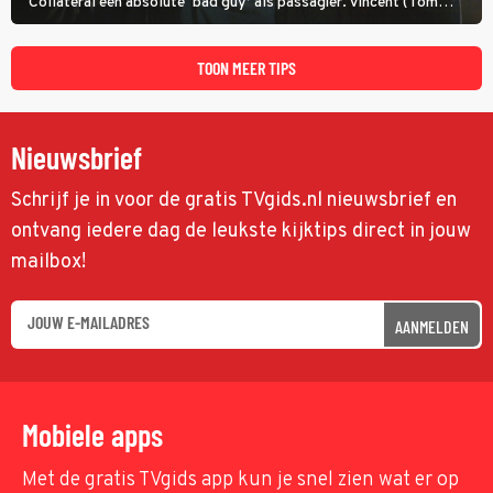
Collateral een absolute ‘bad guy’ als passagier. Vincent (Tom
Cruise) heeft hem nodig om hem de stad door te loodsen om een
wel heel lugubere reden.
TOON MEER TIPS
Nieuwsbrief
Schrijf je in voor de gratis TVgids.nl nieuwsbrief en
ontvang iedere dag de leukste kijktips direct in jouw
mailbox!
AANMELDEN
Mobiele apps
Met de gratis TVgids app kun je snel zien wat er op