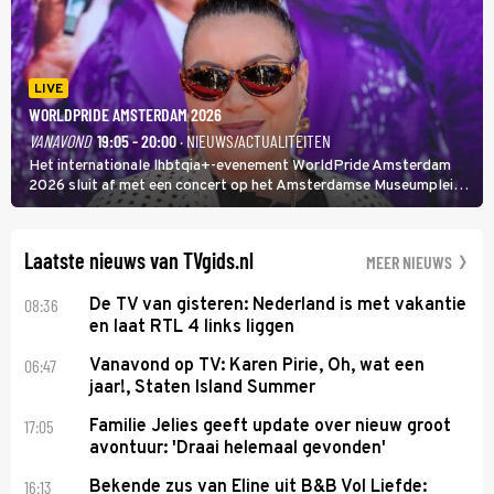
LIVE
WORLDPRIDE AMSTERDAM 2026
VANAVOND
19:05 - 20:00
· NIEUWS/ACTUALITEITEN
Het internationale lhbtqia+-evenement WorldPride Amsterdam
2026 sluit af met een concert op het Amsterdamse Museumplein.
Anita Doth is een van de optredende artiesten. In de jaren 90
veroverde ze de wereld als zangeres van 2Unlimited.
Laatste nieuws van TVgids.nl
MEER NIEUWS
08:36
De TV van gisteren: Nederland is met vakantie
en laat RTL 4 links liggen
06:47
Vanavond op TV: Karen Pirie, Oh, wat een
jaar!, Staten Island Summer
17:05
Familie Jelies geeft update over nieuw groot
avontuur: 'Draai helemaal gevonden'
16:13
Bekende zus van Eline uit B&B Vol Liefde: