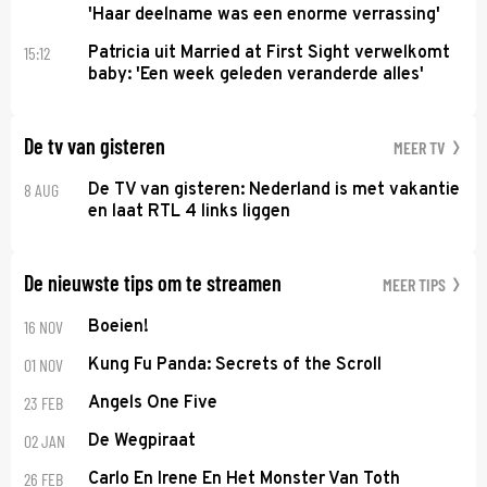
'Haar deelname was een enorme verrassing'
15:12
Patricia uit Married at First Sight verwelkomt
baby: 'Een week geleden veranderde alles'
De tv van gisteren
MEER TV
8 AUG
De TV van gisteren: Nederland is met vakantie
en laat RTL 4 links liggen
De nieuwste tips om te streamen
MEER TIPS
16 NOV
Boeien!
01 NOV
Kung Fu Panda: Secrets of the Scroll
23 FEB
Angels One Five
02 JAN
De Wegpiraat
26 FEB
Carlo En Irene En Het Monster Van Toth