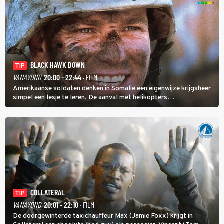
BLACK HAWK DOWN
TIP
VANAVOND
20:00 - 22:44
· FILM
Amerikaanse soldaten denken in Somalië een eigenwijze krijgsheer
simpel een lesje te leren. De aanval met helikopters
verloopt in Black Hawk down dramatisch.
COLLATERAL
TIP
VANAVOND
20:01 - 22:10
· FILM
De doorgewinterde taxichauffeur Max (Jamie Foxx) krijgt in