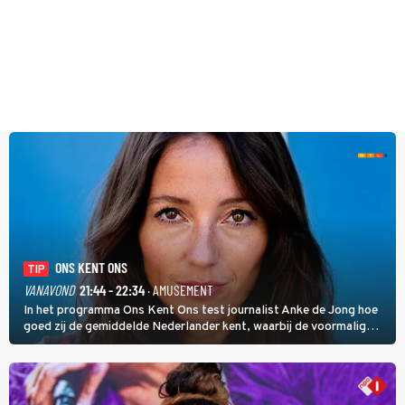
ONS KENT ONS
TIP
VANAVOND
21:44 - 22:34
· AMUSEMENT
In het programma Ons Kent Ons test journalist Anke de Jong hoe
goed zij de gemiddelde Nederlander kent, waarbij de voormalig
hoofdredacteur van modebladen Glamour en Elle het samen met
rapper Keizer opneemt tegen Edson da Graça en Marc-Marie
Huijbregts.