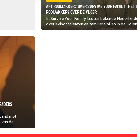
ART ROOIJAKKERS OVER SURVIVE YOUR FAMILY: 'HET 
ROOIJAKKERS OVER DE VLOER'
In Survive Your Family testen bekende Nederlande
overlevingstalenten en familierelaties in de Col
Rooijakkers: ‘Dit programma combineert survival 
RRADERS
 band met
n van de
 van De
een totaal andere