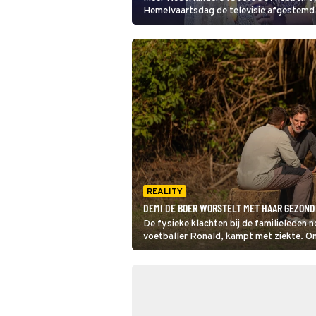
Hemelvaartsdag de televisie afgestemd
halve finale van het Eurovisie Songfestiv
finale werd beter bekeken dan die van d
meer België en favoriet Finland te zien w
REALITY
DEMI DE BOER WORSTELT MET HAAR GEZOND
De fysieke klachten bij de familieleden 
voetballer Ronald, kampt met ziekte. On
presentator Art Rooijakkers openhartig 