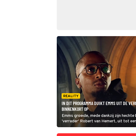
REALITY
IN DIT PROGRAMMA DUIKT EMMS UIT DE VE
BINNENKORT OP
Emms groeide, mede dankzij zijn hechte
'verrader' Robert van Hemert, uit tot ee
smaakmakers van het afgelopen seizoen
Verraders. Binnenkort staat hem echter 