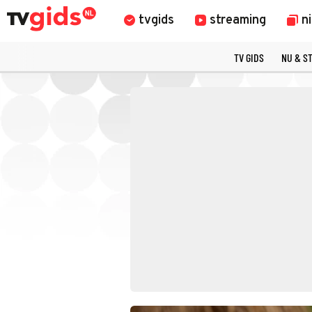
tvgids
streaming
n
TV GIDS
NU & S