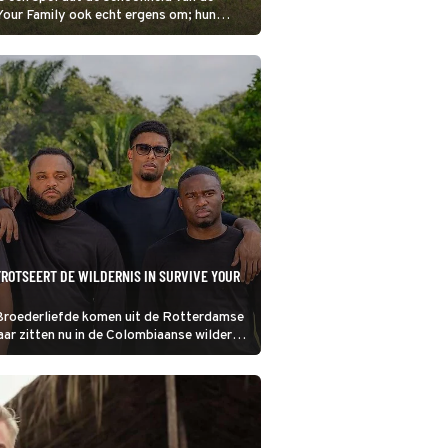
ve Your Family ook echt ergens om; hun
k gebaat bij een goed resultaat.
ROTSEERT DE WILDERNIS IN SURVIVE YOUR
roederliefde komen uit de Rotterdamse
ar zitten nu in de Colombiaanse wildernis
mma Survive Your Family. Heel
t hun grootste hit Jungle. Het bereikte
in de Single Top 100.