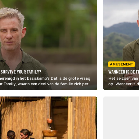
AMUSEMENT
 SURVIVE YOUR FAMILY?
WANNEER IS DE F
herenigd in het basiskamp? Dat is de grote vraag
Het seizoen van 
r Family, waarin een deel van de familie zich per
op. Wanneer is d
aanse jungle worstelt.
het voor je uit!