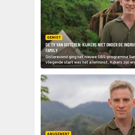
GEMIST
DE TV VAN GISTEREN: KIJKERS NIET ONDER DE INDR
FAMILY
Gisteravond ging het nieuwe SBS-programma Surv
vliegende start was het allerminst. Kijkers zijn e
de survivalshow.
AMUSEMENT