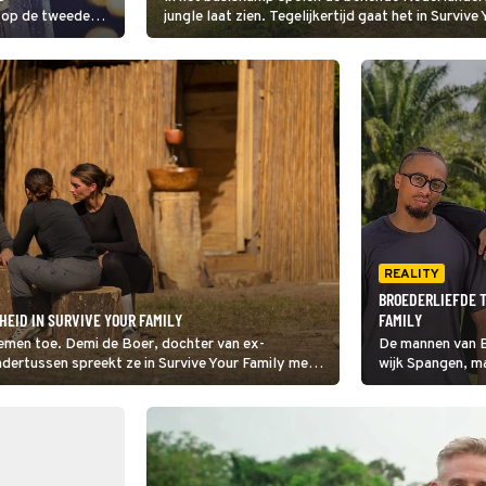
 op de tweede
jungle laat zien. Tegelijkertijd gaat het in Survi
al. Deze halve
familieleden die zwoegen in de jungle zijn namelij
insdag waar onder
as.
REALITY
BROEDERLIEFDE T
HEID IN SURVIVE YOUR FAMILY
FAMILY
nemen toe. Demi de Boer, dochter van ex-
De mannen van B
dertussen spreekt ze in Survive Your Family met
wijk Spangen, ma
over haar band met haar vader.
voor het progra
toepasselijk hee
een vierde plek 