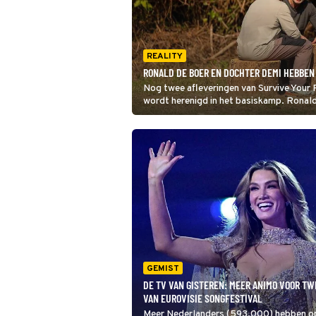
REALITY
RONALD DE BOER EN DOCHTER DEMI HEBBEN
Nog twee afleveringen van Survive Your F
wordt herenigd in het basiskamp. Rona
de jungle en gebruiken de tijd om openha
GEMIST
DE TV VAN GISTEREN: MEER ANIMO VOOR T
VAN EUROVISIE SONGFESTIVAL
Meer Nederlanders (593.000) hebben o