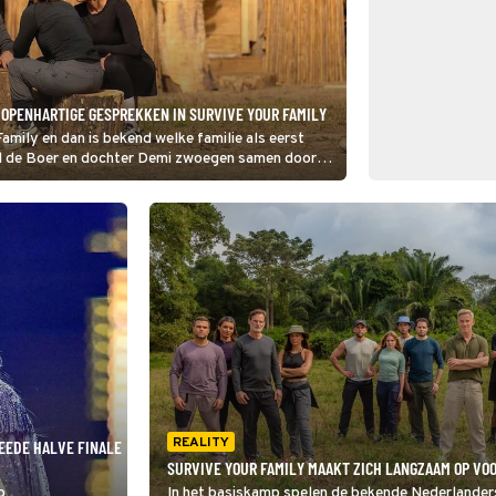
 OPENHARTIGE GESPREKKEN IN SURVIVE YOUR FAMILY
amily en dan is bekend welke familie als eerst
ld de Boer en dochter Demi zwoegen samen door
rtig met elkaar te spreken.
REALITY
WEEDE HALVE FINALE
SURVIVE YOUR FAMILY MAAKT ZICH LANGZAAM OP VOO
p
In het basiskamp spelen de bekende Nederlanders