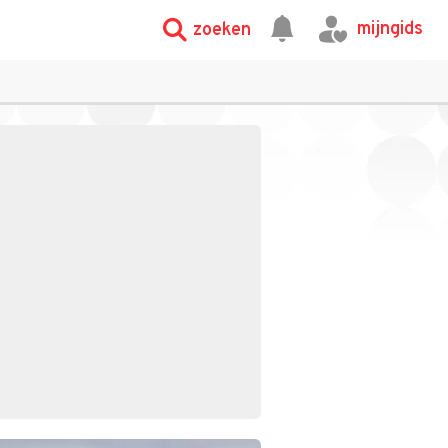
mijngids
zoeken