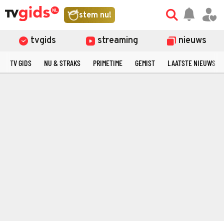
stem nu!
tvgids
streaming
nieuws
TV GIDS
NU & STRAKS
PRIMETIME
GEMIST
LAATSTE NIEUWS