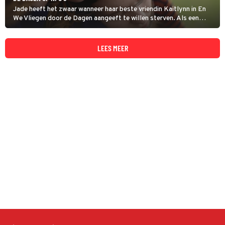
Jade heeft het zwaar wanneer haar beste vriendin Kaitlynn in En
We Vliegen door de Dagen aangeeft te willen sterven. Als een
euthanasieverzoek wordt afgewezen, probeert Jade op een andere
manier een waardige dood voor haar vriendin te regelen.
LEES MEER