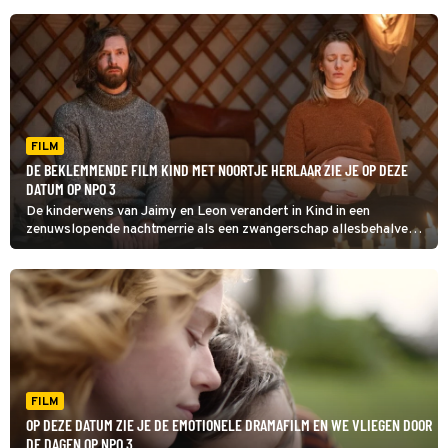
FILM
DE BEKLEMMENDE FILM KIND MET NOORTJE HERLAAR ZIE JE OP DEZE
DATUM OP NPO 3
De kinderwens van Jaimy en Leon verandert in Kind in een
zenuwslopende nachtmerrie als een zwangerschap allesbehalve
vanzelfsprekend blijkt. Hun zoektocht naar houvast drijft hen
steeds verder een wereld van alternatieve rituelen in.
FILM
OP DEZE DATUM ZIE JE DE EMOTIONELE DRAMAFILM EN WE VLIEGEN DOOR
DE DAGEN OP NPO 3