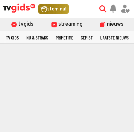
stem nu!
tvgids
streaming
nieuws
TV GIDS
NU & STRAKS
PRIMETIME
GEMIST
LAATSTE NIEUWS