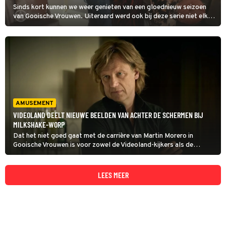
Sinds kort kunnen we weer genieten van een gloednieuw seizoen
van Gooische Vrouwen. Uiteraard werd ook bij deze serie niet elke
scène in een keer goed opgenomen, dus we kunnen genieten van de
mooiste bloopers. Van een blunderende Linda de Mol tot Tjitske
Reidinga die een bijzondere tekst uitkraamt…
AMUSEMENT
VIDEOLAND DEELT NIEUWE BEELDEN VAN ACHTER DE SCHERMEN BIJ
MILKSHAKE-WORP
Dat het niet goed gaat met de carrière van Martin Morero in
Gooische Vrouwen is voor zowel de Videoland-kijkers als de
televisiekijkers al wel duidelijk. Toch krijgen kijkers geen genoeg
van het personage en daarom doet Videoland nog even een duit in
het zakje.
LEES MEER