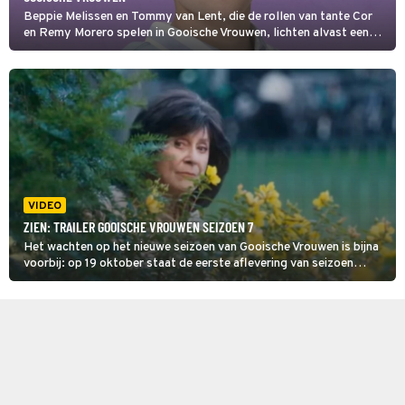
Beppie Melissen en Tommy van Lent, die de rollen van tante Cor
en Remy Morero spelen in Gooische Vrouwen, lichten alvast een
tipje van de sluier op over wat we komend seizoen zoal kunnen
gaan verwachten. 'Dit verhaal krijgt nog wel een staartje.'
VIDEO
ZIEN: TRAILER GOOISCHE VROUWEN SEIZOEN 7
Het wachten op het nieuwe seizoen van Gooische Vrouwen is bijna
voorbij: op 19 oktober staat de eerste aflevering van seizoen
zeven op Videoland en op 2 november zie je die op SBS6. Zojuist is
de trailer uitgekomen en die is werkelijk weer om te smullen!