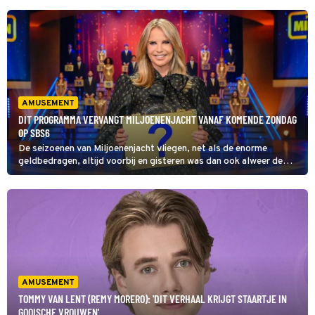
AMUSEMENT
DIT PROGRAMMA VERVANGT MILJOENENJACHT VANAF KOMENDE ZONDAG
OP SBS6
De seizoenen van Miljoenenjacht vliegen, net als de enorme
geldbedragen, altijd voorbij en gisteren was dan ook alweer de
laatste keer dat je voorlopig van Linda de Mol en haar koffertjes
kon genieten op SBS6. Door welk programma wordt het
opgevolgd?
AMUSEMENT
TOMMY VAN LENT (REMY MORERO): 'DIT VERHAAL KRIJGT STAARTJE IN
GOOISCHE VROUWEN'