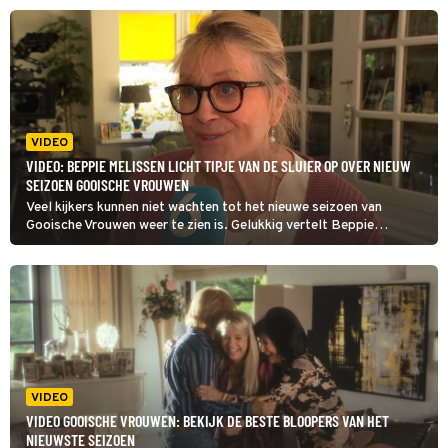
wanneer? Lees snel verder.
VIDEO
VIDEO: BEPPIE MELISSEN LICHT TIPJE VAN DE SLUIER OP OVER NIEUW
SEIZOEN GOOISCHE VROUWEN
Veel kijkers kunnen niet wachten tot het nieuwe seizoen van
Gooische Vrouwen weer te zien is. Gelukkig vertelt Beppie
Melissen, die tante Cor speelt in de serie, alvast wat we kunnen
verwachten.
VIDEO
VIDEO GOOISCHE VROUWEN: BEKIJK DE BESTE BLOOPERS VAN HET
NIEUWSTE SEIZOEN