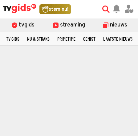
stem nu!
tvgids
streaming
nieuws
TV GIDS
NU & STRAKS
PRIMETIME
GEMIST
LAATSTE NIEUWS