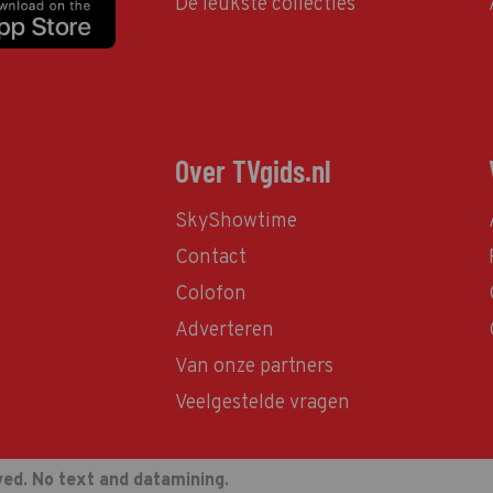
De leukste collecties
Over TVgids.nl
SkyShowtime
Contact
Colofon
Adverteren
Van onze partners
Veelgestelde vragen
ved. No text and datamining.