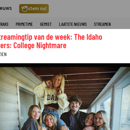
ieuws
stem nu!
TRAKS
PRIMETIME
GEMIST
LAATSTE NIEUWS
STREAMEN
treamingtip van de week: The Idaho
ers: College Nightmare
ZIEN