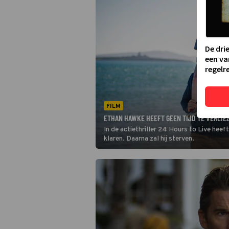
De dri
een va
regelre
FILM
ETHAN HAWKE HEEFT GEEN TIJD TE VERLIEZ
In de actiethriller 24 Hours to Live hee
klaren. Daarna zal hij sterven.