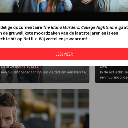
edelige documentaire
The Idaho Murders: College Nightmare
gaat
n de gruwelijkste moordzaken van de laatste jaren en is een
chte hit op Netflix. Wij vertellen je waarom!
LEES MEER
FILM
ETHAN HAWKE HEE
EN IN 24 HOURS TO LIVE
LIVE
ft een huurmoordenaar 24 uur de tijd om een klus te
In de actiethril
een huurmoordena
Daarna zal hij st