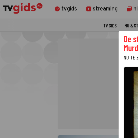
tvgids
streaming
n
TV GIDS
NU & S
De s
Murd
NU TE 