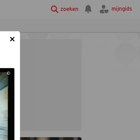
mijngids
zoeken
×
©