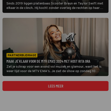
Sinds 2019 liggen platenbaas Scooter Braun en Taylor Swift met
elkaar in de clinch. Hij kocht zonder overleg de rechten op haar
eerste muziekalbums. Deel 1 van de tweedelige documentaire
Taylor Swift vs Scooter Braun: Bad Blood duikt in de controverse
die volgde.
PARTNERBIJDRAGE
MAAK JE KLAAR VOOR DE MTV EMA'S 2024 MET HOST RITA ORA
Zet je schrap voor een avond vol muziek en glamour, want het is
weer tijd voor de MTV EMA's. Je ziet de show op zondag 10
november om 21:00 uur live vanuit Manchester op MTV, Comedy
Central en Paramount Network.
LEES MEER