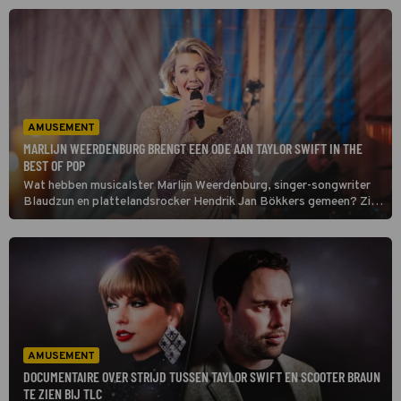
natuurfanaat Audrey te veroveren.
AMUSEMENT
MARLIJN WEERDENBURG BRENGT EEN ODE AAN TAYLOR SWIFT IN THE
BEST OF POP
Wat hebben musicalster Marlijn Weerdenburg, singer-songwriter
Blaudzun en plattelandsrocker Hendrik Jan Bökkers gemeen? Zij
blijken Swifties te zijn. De fans eren in deze aflevering van The
Best of Pop muziekicoon Taylor Swift met eigen versies van haar
hits.
AMUSEMENT
DOCUMENTAIRE OVER STRIJD TUSSEN TAYLOR SWIFT EN SCOOTER BRAUN
TE ZIEN BIJ TLC