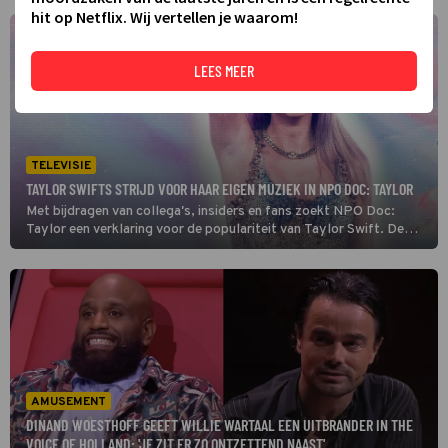
hit op Netflix. Wij vertellen je waarom!
LEES MEER
TELEVISIE
TAYLOR SWIFTS STRIJD VOOR HAAR EIGEN MUZIEK IN NPO DOC: TAYLOR
Met bijdragen van collega's, insiders en fans zoekt NPO Doc:
Taylor een verklaring voor de populariteit van Taylor Swift. De
singer-songwriter is een van de succesvolste sterren van onze tijd
en een inspiratie voor velen. (HH)
AMUSEMENT
DINAND WOESTHOFF GEEFT WILLIE WARTAAL EEN UITBRANDER IN THE
VOICE OF HOLLAND: 'JE ZIT ER ZO ONTZETTEND NAAST'