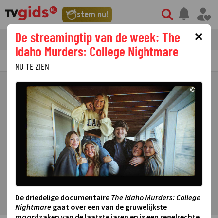
stem nu!
×
De streamingtip van de week: The
tvgids
streaming
nieuws
Idaho Murders: College Nightmare
TV GIDS
NU & STRAKS
PRIMETIME
GEMIST
LAATSTE NIEUWS
NU TE ZIEN
©
De driedelige documentaire
The Idaho Murders: College
Nightmare
gaat over een van de gruwelijkste
moordzaken van de laatste jaren en is een regelrechte