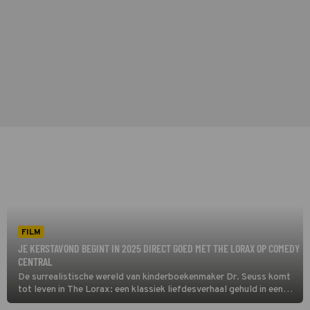
FILM
JE KERSTAVOND BEGINT IN 2025 DIRECT GOED MET THE LORAX OP COMEDY
CENTRAL
De surrealistische wereld van kinderboekenmaker Dr. Seuss komt
tot leven in The Lorax: een klassiek liefdesverhaal gehuld in een
kleurrijk jasje. De twaalfjarige Ted Wiggins probeert het hart van