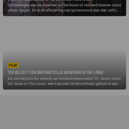
De meningen van de coaches in The Voice of Holland kunnen soms
uiteen liggen. En in de aflevering van gisteravond was dat zelfs
behoorlijk het geval. Dinand Woesthoff moest niets hebben van de
kritiek die Willie Wartaal leverde.
FILM
TED BELEEFT EEN ONVERGETELIJK AVONTUUR IN THE LORAX
De surrealistische wereld van kinderboekenmaker Dr. Seuss komt
tot leven in The Lorax: een klassiek liefdesverhaal gehuld in een
kleurrijk jasje. De twaalfjarige Ted Wiggins probeert het hart van
natuurfanaat Audrey te veroveren.