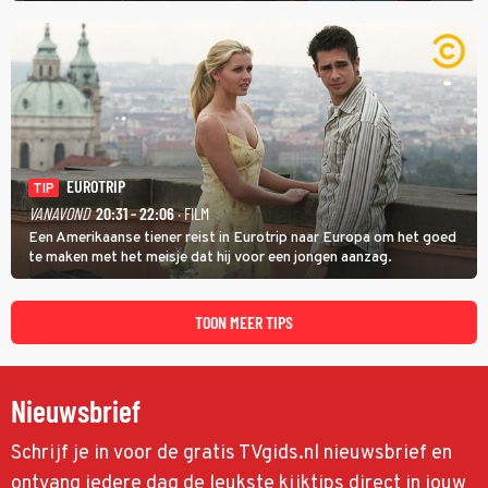
identiteit: grenzeloos, absurd en vol angsten'.
EUROTRIP
TIP
VANAVOND
20:31 - 22:06
· FILM
Een Amerikaanse tiener reist in Eurotrip naar Europa om het goed
te maken met het meisje dat hij voor een jongen aanzag.
TOON MEER TIPS
Nieuwsbrief
Schrijf je in voor de gratis TVgids.nl nieuwsbrief en
ontvang iedere dag de leukste kijktips direct in jouw