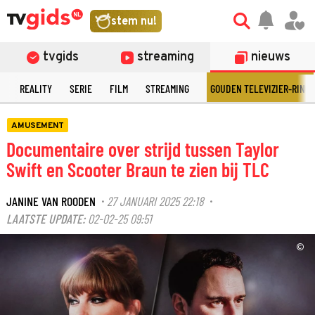
stem nu!
tvgids
streaming
nieuws
N
REALITY
SERIE
FILM
STREAMING
GOUDEN TELEVIZIER-RING
AMUSEMENT
Documentaire over strijd tussen Taylor
Swift en Scooter Braun te zien bij TLC
JANINE VAN ROODEN
27 JANUARI 2025 22:18
·
·
LAATSTE UPDATE:
02-02-25 09:51
©