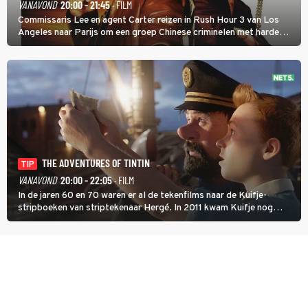
VANAVOND
20:00 - 21:45
· FILM
Commissaris Lee en agent Carter reizen in Rush Hour 3 van Los
Angeles naar Parijs om een groep Chinese criminelen met harde
hand aan te pakken.
THE ADVENTURES OF TINTIN
TIP
VANAVOND
20:00 - 22:05
· FILM
In de jaren 60 en 70 waren er al de tekenfilms naar de Kuifje-
stripboeken van striptekenaar Hergé. In 2011 kwam Kuifje nog
meer tot leven in The Adventures of Tintin van Steven Spielberg.