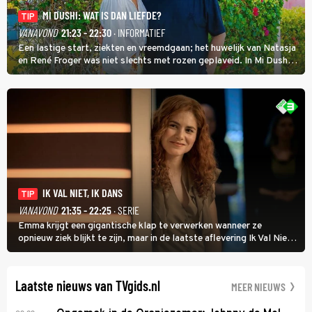
MI DUSHI: WAT IS DAN LIEFDE?
TIP
VANAVOND
21:23 - 22:30
· INFORMATIEF
Een lastige start, ziekten en vreemdgaan; het huwelijk van Natasja
en René Froger was niet slechts met rozen geplaveid. In Mi Dushi:
Wat Is Dan Liefde? neemt Wilfred Genee het showbizzkoppel mee
uit vissen om het over de liefde te hebben.
IK VAL NIET, IK DANS
TIP
VANAVOND
21:35 - 22:25
· SERIE
Emma krijgt een gigantische klap te verwerken wanneer ze
opnieuw ziek blijkt te zijn, maar in de laatste aflevering Ik Val Niet,
Ik Dans laat ze zien dat ze niet van plan is op te geven, zelfs als ze
daarvoor een ingrijpende operatie moet ondergaan.
Laatste nieuws van TVgids.nl
MEER NIEUWS