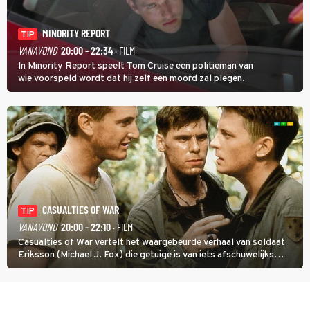
MINORITY REPORT
TIP
VANAVOND
20:00 - 22:34
· FILM
In Minority Report speelt Tom Cruise een politieman van
wie voorspeld wordt dat hij zelf een moord zal plegen.
CASUALTIES OF WAR
TIP
VANAVOND
20:00 - 22:10
· FILM
Casualties of War vertelt het waargebeurde verhaal van soldaat
Eriksson (Michael J. Fox) die getuige is van iets afschuwelijks
tijdens de Vietnamoorlog. Hij besluit uit de school te klappen.