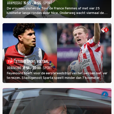
VANMIDDAG
15:55 - 18:55
· SPORT
De vrouwen sluiten de Tour de France Femmes af met vier 25
kilometer lange rondes door Nice. Onderweg wacht viermaal de
zware Col d'Èze. Aan de finish op de Promenade des Anglais krijgt
de eindwinnaar de laatste gele trui.
STUDIO SPORT VOETBAL
TIP
VANAVOND
18:55 - 20:00
· SPORT
Feyenoord hoeft voor de eerste wedstrijd van het seizoen niet ver
te reizen. Stadsgenoot Sparta speelt minder dan 7 kilometer
verderop. Feyenoord trok de Spaanse spits Nacho Ferri aan van
KVC Westerlo uit België.