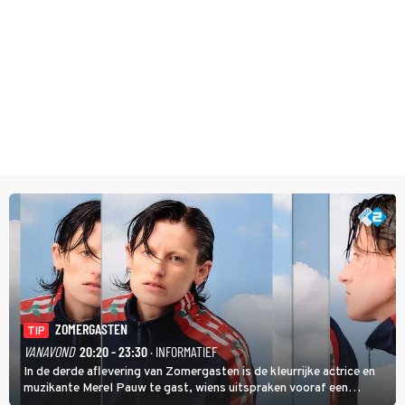
ZOMERGASTEN
TIP
VANAVOND
20:20 - 23:30
· INFORMATIEF
In de derde aflevering van Zomergasten is de kleurrijke actrice en
muzikante Merel Pauw te gast, wiens uitspraken vooraf een
boeiende avond beloven: 'Mijn ideale televisieavond is zoals mijn