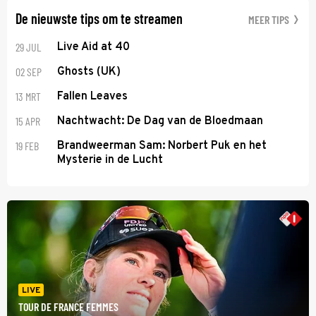
De nieuwste tips om te streamen
MEER TIPS
29 JUL
Live Aid at 40
02 SEP
Ghosts (UK)
13 MRT
Fallen Leaves
15 APR
Nachtwacht: De Dag van de Bloedmaan
19 FEB
Brandweerman Sam: Norbert Puk en het
Mysterie in de Lucht
LIVE
TOUR DE FRANCE FEMMES