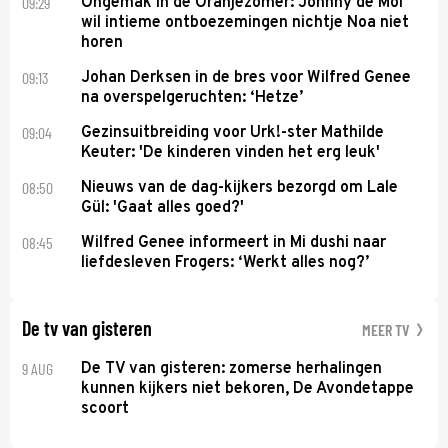
09:29
Ongemak in de Oranjezomer: Johnny de Mol
wil intieme ontboezemingen nichtje Noa niet
horen
09:13
Johan Derksen in de bres voor Wilfred Genee
na overspelgeruchten: ‘Hetze’
09:04
Gezinsuitbreiding voor Urk!-ster Mathilde
Keuter: 'De kinderen vinden het erg leuk'
08:50
Nieuws van de dag-kijkers bezorgd om Lale
Gül: 'Gaat alles goed?'
08:45
Wilfred Genee informeert in Mi dushi naar
liefdesleven Frogers: ‘Werkt alles nog?’
De tv van gisteren
MEER TV
9 AUG
De TV van gisteren: zomerse herhalingen
kunnen kijkers niet bekoren, De Avondetappe
scoort