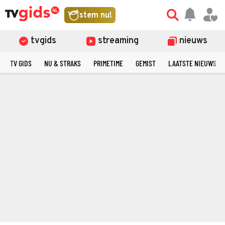
stem nu!
tvgids
streaming
nieuws
TV GIDS
NU & STRAKS
PRIMETIME
GEMIST
LAATSTE NIEUWS