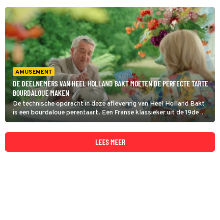
AMUSEMENT
DE DEELNEMERS VAN HEEL HOLLAND BAKT MOETEN DE PERFECTE TARTE
BOURDALOUE MAKEN
De technische opdracht in deze aflevering van Heel Holland Bakt
is een bourdaloue perentaart. Een Franse klassieker uit de 19de
eeuw, die bedacht zou zijn door een patissier aan de rue de
Bourdaloue in Parijs. Hij maakte de taart voor zijn vrouw, de
allerzoetste.
LEES MEER