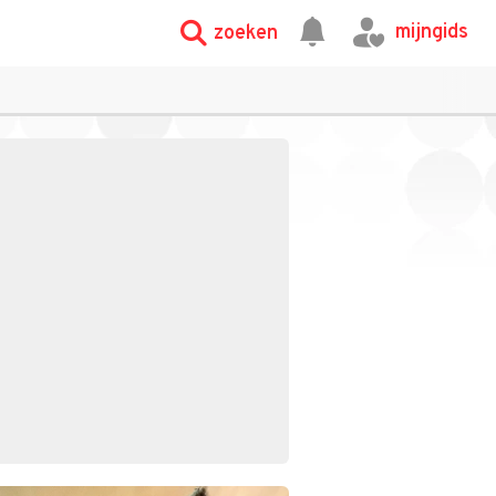
mijngids
zoeken