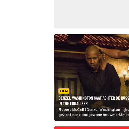
FILM
DENZEL WASHINGTON GAAT ACHTER DE RUSS
IN THE EQUALIZER
Robert McCall (Denzel Washington) lijkt
gezicht een doodgewone bouwmarktmed
in The Equalizer wordt al snel duidelijk d
helemaal klopt.