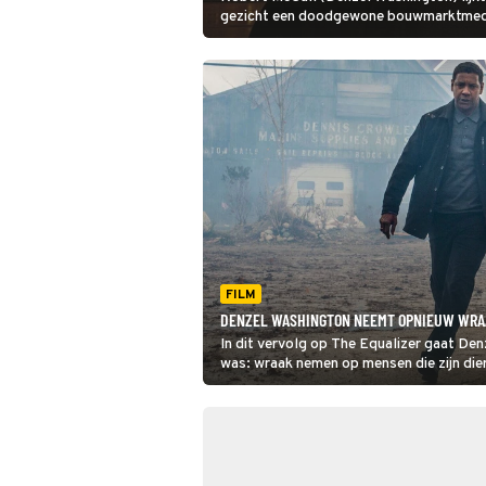
gezicht een doodgewone bouwmarktmed
in The Equalizer wordt al snel duidelijk d
helemaal klopt.
FILM
DENZEL WASHINGTON NEEMT OPNIEUW WRAA
In dit vervolg op The Equalizer gaat Den
was: wraak nemen op mensen die zijn die