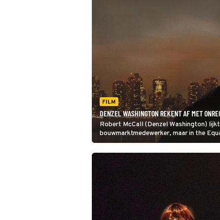
FILM
DENZEL WASHINGTON REKENT AF MET ONREC
Robert McCall (Denzel Washington) lijk
bouwmarktmedewerker, maar in the Equali
helemaal klopt.