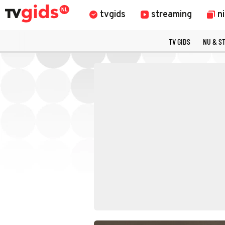
tvgids
streaming
n
TV GIDS
NU & S