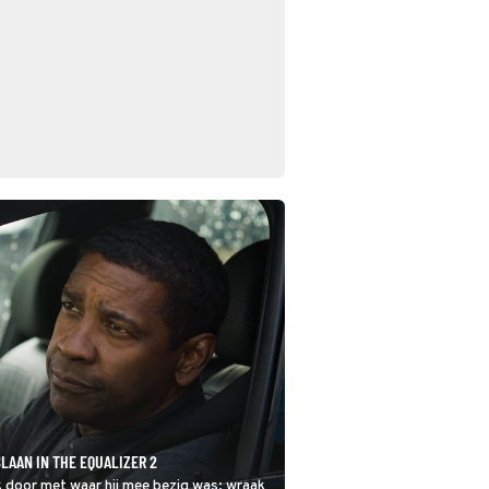
LAAN IN THE EQUALIZER 2
k door met waar hij mee bezig was: wraak