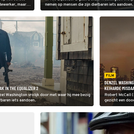
ewerker, maar
nemen op mensen die zijn dierbaren iets aandoen.
at dat beeld niet
FILM
DENZEL WASHINGT
K IN THE EQUALIZER 2
KEIHARDE MISDA
zel Washington vrolijk door met waar hij mee bezig
Robert McCall (
rbaren iets aandoen.
gezicht een do
in The Equalizer 
helemaal klopt.