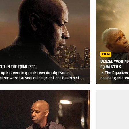
FILM
DENZEL WASHINGT
HT IN THE EQUALIZER
EQUALIZER 3
t op het eerste gezicht een doodgewone
In The Equalize
zer wordt al snel duidelijk dat dat beeld niet
aan het genieten
plaatselijke maff