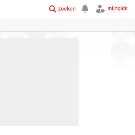
mijngids
zoeken