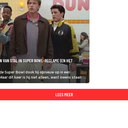
N VAN STAL IN SUPER BOWL-RECLAME (EN HET
 de Super Bowl dook hij opnieuw op in een
ar dit keer is hij niet alleen, want ineens staan er
hem, compleet met een flinke dosis nostalgie en
LEES MEER