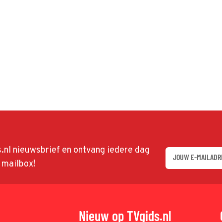
ds.nl nieuwsbrief en ontvang iedere dag
w mailbox!
Nieuw op TVgids.nl