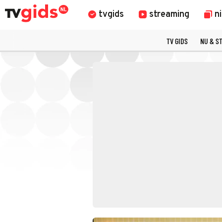
tvgids
streaming
n
TV GIDS
NU & S