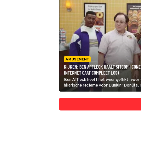
AMUSEMENT
KIJKEN: BEN AFFLECK HAALT SITCOM-ICONE
INTERNET GAAT COMPLEET LOS)
Ben Affleck heeft het weer geflikt: voor
hilarische reclame voor Dunkin’ Donuts. Ma
een hele rits aan sitcom-legendes naast 
knipogen naar klassieke tv-series.