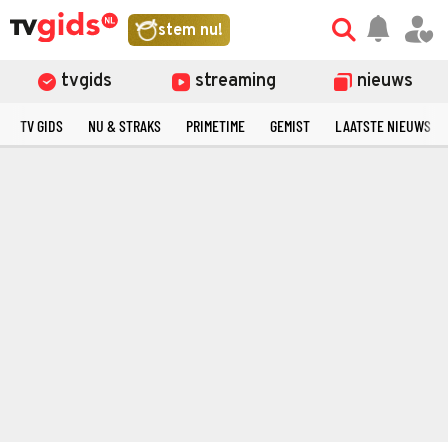
stem nu!
tvgids
streaming
nieuws
TV GIDS
NU & STRAKS
PRIMETIME
GEMIST
LAATSTE NIEUWS