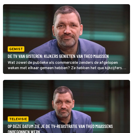
GEMIST
DE TV VAN GISTEREN: KIJKERS GENIETEN VAN THEO MAASSEN
Wat zowel de publieke als commerciële zenders de afgelopen
weken met elkaar gemeen hebben? Ze hebben het qua kijkcijfers
zwaar op de zaterdag. Maar wie wel tv keek, was onder meer
lovend over Theo Maassen.
TELEVISIE
OP DEZE DATUM ZIE JE DE TV-REGISTRATIE VAN THEO MAASSENS
ONBEGONNEN WERK