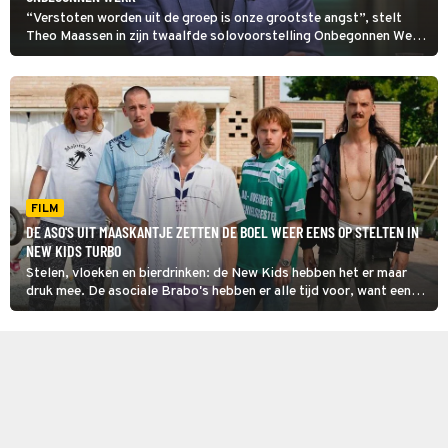
“Verstoten worden uit de groep is onze grootste angst”, stelt
Theo Maassen in zijn twaalfde solovoorstelling Onbegonnen Werk.
De cabaretier verwondert zich vooral over groepsgedrag en neemt
ook zijn eigen doen en laten onder de loep.
FILM
DE ASO'S UIT MAASKANTJE ZETTEN DE BOEL WEER EENS OP STELTEN IN
NEW KIDS TURBO
Stelen, vloeken en bierdrinken: de New Kids hebben het er maar
druk mee. De asociale Brabo's hebben er alle tijd voor, want een
baan hebben ze niet. Na een serie over hun avonturen kwam New
Kids Turbo, een bioscoopfilm over de bekendste inwoners van
Maaskantje.