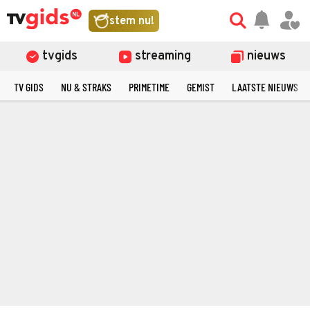
stem nu!
tvgids
streaming
nieuws
TV GIDS
NU & STRAKS
PRIMETIME
GEMIST
LAATSTE NIEUWS