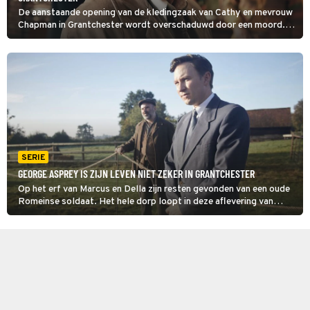
De aanstaande opening van de kledingzaak van Cathy en mevrouw
Chapman in Grantchester wordt overschaduwd door een moord.
Als fotograaf Tony Parker dood wordt aangetroffen, lijkt
modeontwerper Kate Ashley een logische verdachte.
SERIE
GEORGE ASPREY IS ZIJN LEVEN NIET ZEKER IN GRANTCHESTER
Op het erf van Marcus en Della zijn resten gevonden van een oude
Romeinse soldaat. Het hele dorp loopt in deze aflevering van
Grantchester warm voor wat het team archeologen hierover
vertelt. Tot hoofdarcheoloog Henry Waddington dood wordt
gevonden.