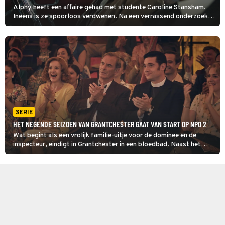
Alphy heeft een affaire gehad met studente Caroline Stansham.
Ineens is ze spoorloos verdwenen. Na een verrassend onderzoek
komen Geordie en Alphy in Grantchester op het spoor van de leider
van een zelfhulpgroep, maar die ontkent.
SERIE
HET NEGENDE SEIZOEN VAN GRANTCHESTER GAAT VAN START OP NPO 2
Wat begint als een vrolijk familie-uitje voor de dominee en de
inspecteur, eindigt in Grantchester in een bloedbad. Naast het
oplossen van de misdaad moet Will in deze seizoensstart
besluiten of hij kiest voor een andere parochie.