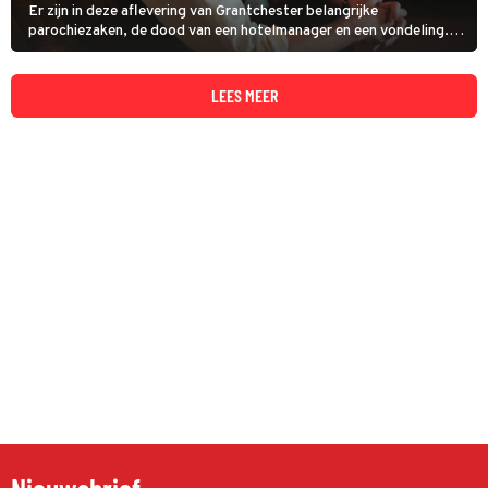
Er zijn in deze aflevering van Grantchester belangrijke
parochiezaken, de dood van een hotelmanager en een vondeling.
Will Davenport vindt maar niet het juiste moment om Geordie
Keating op de hoogte te brengen van zijn aankomende afscheid.
LEES MEER