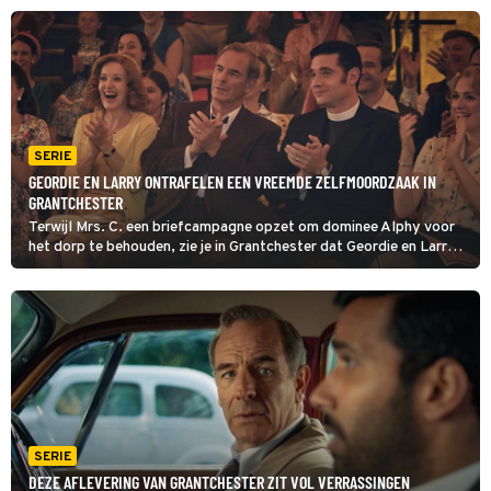
bedrijf diverse onverklaarbare sterfgevallen waren; allen vrouwen.
SERIE
GEORDIE EN LARRY ONTRAFELEN EEN VREEMDE ZELFMOORDZAAK IN
GRANTCHESTER
Terwijl Mrs. C. een briefcampagne opzet om dominee Alphy voor
het dorp te behouden, zie je in Grantchester dat Geordie en Larry
in Cambridge zijn voor een vreemde zelfmoordzaak, die hen
opnieuw naar Sam Whites kerkgenootschap brengt.
SERIE
DEZE AFLEVERING VAN GRANTCHESTER ZIT VOL VERRASSINGEN