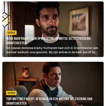
duren niet lang; op het landgoed wordt een dode gevonden.
SERIE
RISHI NAIR MAAKT ZIJN OPWACHTING IN BRITSE DETECTIVESERIE
GRANTCHESTER
De nieuwe dominee Alphy Kottaram had zich in Grantchester een
warmer welkom voorgesteld. Bij zijn entree in de kerk wordt hij
voor een inbreker aangezien. Inspecteur Geordie moet even
wennen aan zijn nieuwe partner in crime.
SERIE
TOM BRITTNEY NEEMT AFSCHEID IN EEN NIEUWE AFLEVERING VAN
GRANTCHESTER