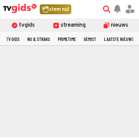
stem nu!
tvgids
streaming
nieuws
TV GIDS
NU & STRAKS
PRIMETIME
GEMIST
LAATSTE NIEUWS