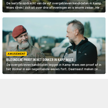
De laatste opdracht van de vijf overgebleven kandidaten in Kamp
Waes strekt zich uit over drie afleveringen en is enorm zwaar. Het
vijftal moet anderhalve kilometer door de ruige Noordzee
zwemmen om een terroristencel te observeren.
AMUSEMENT
BIJZONDERE PROEF IN HET DONKER IN KAMP WAES
De overgebleven kandidaten leggen in Kamp Waes een proef af in
het donker in een negentiende-eeuws fort. Daarnaast maken ze
ook een uitputtende tocht door de Hoge Venen, een hooggelegen
natuurgebied in het oosten van België.