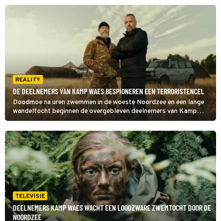
andere drie zetten een reddingsmissie op touw.
REALITY
DE DEELNEMERS VAN KAMP WAES BESPIONEREN EEN TERRORISTENCEL
Doodmoe na uren zwemmen in de woeste Noordzee en een lange
wandeltocht beginnen de overgebleven deelnemers van Kamp
Waes aan hun taak: het bespioneren van een terroristencel.
Hoeveel personen zijn het en wat voor wapens hebben ze?
TELEVISIE
DEELNEMERS KAMP WAES WACHT EEN LOODZWARE ZWEMTOCHT DOOR DE
NOORDZEE