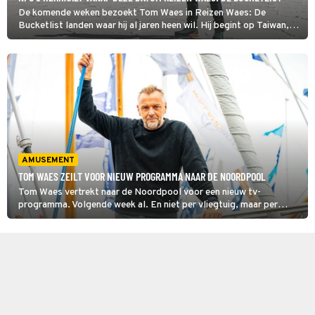
De komende weken bezoekt Tom Waes in Reizen Waes: De
Bucketlist landen waar hij al jaren heen wil. Hij begint op Taiwan,
waar hij een levensgevaarlijke vuurwerktraditie ondergaat.
Taiwanezen laten zich door duizenden pijlen onder vuur nemen.
AMUSEMENT
TOM WAES ZEILT VOOR NIEUW PROGRAMMA NAAR DE NOORDPOOL
Tom Waes vertrekt naar de Noordpool voor een nieuw tv-
programma. Volgende week al. En niet per vliegtuig, maar per
zeilboot.