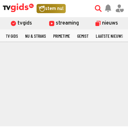
stem nu!
tvgids
streaming
nieuws
TV GIDS
NU & STRAKS
PRIMETIME
GEMIST
LAATSTE NIEUWS