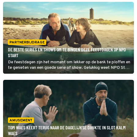
lopen in 50 minuten met 20 kilo op de rug.
PARTNERBIJDRAGE
DE BESTE SERIES EN SHOWS OM TE BINGEN DEZE FEESTDAGEN OP NPO
START
De feestdagen zijn het moment om lekker op de bank te ploffen en
te genieten van een goede serie of show. Gelukkig weet NPO Start
daar wel raad mee.
AMUSEMENT
TOM WAES KEERT TERUG NAAR DE DAGELIJKSE DRUKTE IN SLOT KALM
WAES