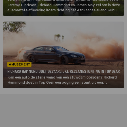
Jeremy Clarkson, Richard Hammond en James May zetten in deze
allerlaatste aflevering koers richting het Afrikaanse eiland Kubu.
Daar eindigt hun samenwerking, die ruim twintig jaar geleden
begon in het programma The Grand Tour, dat voortkwam uit Top
Gear.
AMUSEMENT
RICHARD HAMMOND DOET GEVAARLIJKE RECLAMESTUNT NA IN TOP GEAR
Kan een auto de steile wand van een stuwdam oprijden? Richard
Hammond doet in Top Gear een poging een stunt uit een
reclamefilmpje na te doen. Deze ultieme test is niet zonder gevaar:
de dam is maar liefst 56 meter hoog. (HH)