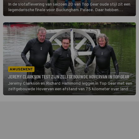
In de slotaflevering van seizoen 20 van Top Gear oude stijl zit een
legendarische finale voor Buckingham Palace. Daar hebben
Hammond, Clarkson en May alles opgetrommeld wat de Britse
auto-industrie zo mooi maakt.
AMUSEMENT
JEREMY CLARKSON TEST ZIJN ZELFGEBOUWDE HOVERVAN IN TOP GEAR
Jeremy Clarkson en Richard Hammond leggen in Top Gear met een
zelfgebouwde Hovervan een afstand van 75 kilometer over land
en water af. Onderweg ondervinden de mannen dat hun
vervoersmutant de nodige nukken heeft.