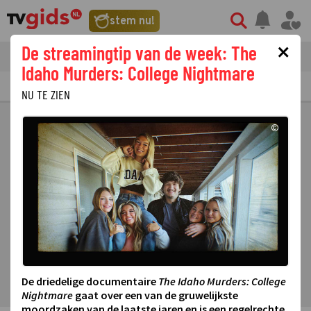
stem nu!
×
De streamingtip van de week: The
tvgids
streaming
nieuws
Idaho Murders: College Nightmare
TV GIDS
NU & STRAKS
PRIMETIME
GEMIST
LAATSTE NIEUWS
NU TE ZIEN
©
De driedelige documentaire
The Idaho Murders: College
Nightmare
gaat over een van de gruwelijkste
moordzaken van de laatste jaren en is een regelrechte