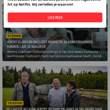
hit op Netflix. Wij vertellen je waarom!
LEES MEER
STERREN
JEREMY CLARKSON (66) LUIDT NOODKLOK NA KANKERDIAGNOSE:
'MANNEN, LAAT JE NAKIJKEN'
Jeremy Clarkson onthulde onlangs in zijn doorgaans komische
reallifesoap Clarkson's farm dat hij prostaatkanker heeft. De 66-
jarige Brit liet in de Amazon Prime-serie zien hoe hij zich liet
behandelen tegen de ziekte en waarschuwt nu zijn fans om ook
alert te zijn.
TELEVISIE
DE LAATSTE RIT VOOR JEREMY, RICHARD EN JAMES IN THE GRAND TOUR