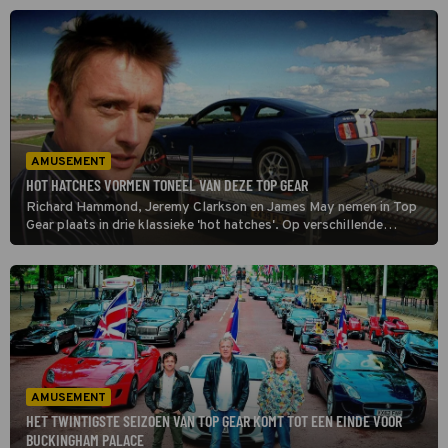
eerste zijn tank leeg heeft, wint.
AMUSEMENT
HOT HATCHES VORMEN TONEEL VAN DEZE TOP GEAR
Richard Hammond, Jeremy Clarkson en James May nemen in Top
Gear plaats in drie klassieke 'hot hatches'. Op verschillende
circuits willen ze bewijzen dat deze sportieve auto's zijn
opgewassen tegen hun moderne opvolgers.
AMUSEMENT
HET TWINTIGSTE SEIZOEN VAN TOP GEAR KOMT TOT EEN EINDE VOOR
BUCKINGHAM PALACE