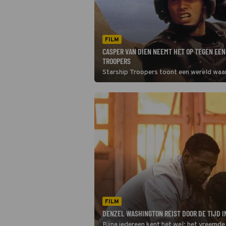
FILM
CASPER VAN DIEN NEEMT HET OP TEGEN EEN
TROOPERS
Starship Troopers toont een wereld waar j
FILM
DENZEL WASHINGTON REIST DOOR DE TIJD I
Bijna iedereen kent het wel: het vreemd