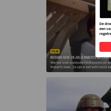
De dri
een va
regelre
FILM
RICHARD GERE EN JULIA ROBERTS BELEVEN
Wie het over iconische filmkoppels uit de
Roberts heen. Ze zijn in het echt nooit e
Woman kijkt, zou je bijna zeggen van wel