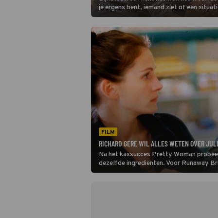
je ergens bent, iemand ziet of een situat
denkt het eerder meegemaakt of gezien 
als deze gevoelens waarschuwingen uit h
Of puzzelstukjes voor de toekomst? Je z
Vu.
FILM
RICHARD GERE WIL ALLES WETEN OVER JULI
Na het kassucces Pretty Woman probeer
dezelfde ingrediënten. Voor Runaway Bri
en Richard Gere.