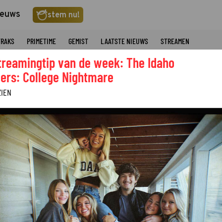
ieuws
stem nu!
TRAKS
PRIMETIME
GEMIST
LAATSTE NIEUWS
STREAMEN
treamingtip van de week: The Idaho
ers: College Nightmare
ZIEN