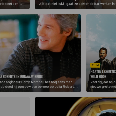
ie beleeft en
Als dat niet lukt, gaat ze achter de bar werken i
te hebben. Wat
et verleden zijn?
iet het in Deja
FILM
MARTIN LAWRENCE
A ROBERTS IN RUNAWAY BRIDE
WILD HOGS
de regisseur Garry Marshall het nog eens met
Veertig jaar na 
de deed hij opnieuw een beroep op Julia Roberts
nieuwe grote mot
stadsmannen op 