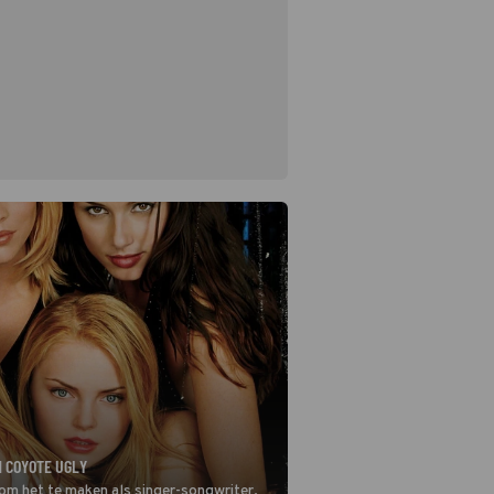
N COYOTE UGLY
 om het te maken als singer-songwriter.