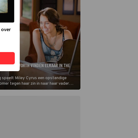
 over
LIAM HEMSWORTH VINDEN ELKAAR IN THE
g speelt Miley Cyrus een opstandige
zomer tegen haar zin in naar haar vader
 Tijdens de opnames leerde de tienerster
rloofde Liam Hemsworth kennen.