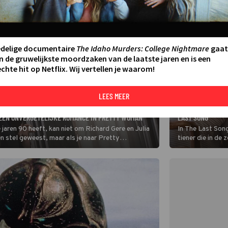
edelige documentaire
The Idaho Murders: College Nightmare
gaat
n de gruwelijkste moordzaken van de laatste jaren en is een
chte hit op Netflix. Wij vertellen je waarom!
LEES MEER
FILM
MILEY CYRUS EN 
 EEN ONVERGETELIJKE ROMANCE IN PRETTY WOMAN
LAST SONG
 jaren 90 heeft, kan niet om Richard Gere en Julia
In The Last Son
en stel geweest, maar als je naar Pretty
tiener die in de 
.
wordt gestuurd.
haar huidige ve