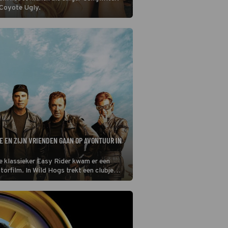
n Coyote Ugly.
 EN ZIJN VRIENDEN GAAN OP AVONTUUR IN
de klassieker Easy Rider kwam er een
orfilm. In Wild Hogs trekt een clubje
de motor door de Verenigde Staten.