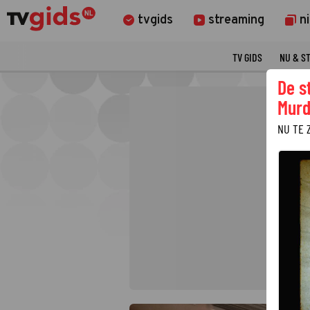
tvgids
streaming
n
TV GIDS
NU & S
De s
Murd
NU TE 