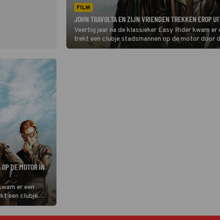
FILM
JOHN TRAVOLTA EN ZIJN VRIENDEN TREKKEN EROP UI
Veertig jaar na de klassieker Easy Rider kwam er
trekt een clubje stadsmannen op de motor door d
 OP DE MOTOR IN
 kwam er een
kt een clubje
igde Staten.