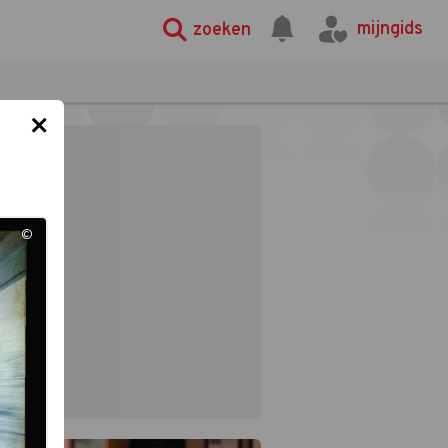
mijngids
zoeken
×
©