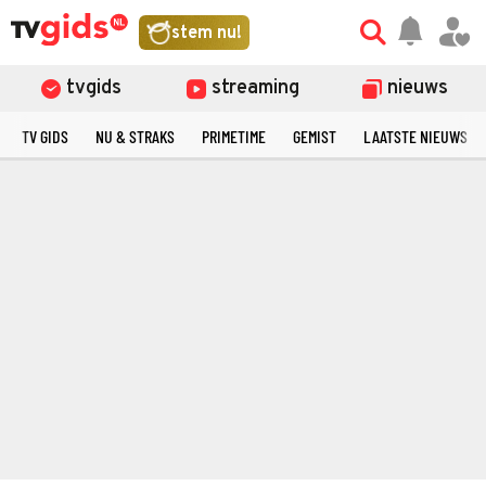
stem nu!
tvgids
streaming
nieuws
TV GIDS
NU & STRAKS
PRIMETIME
GEMIST
LAATSTE NIEUWS