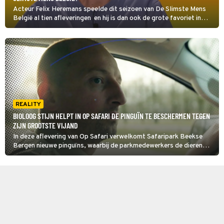
Acteur Felix Heremans speelde dit seizoen van De Slimste Mens
België al tien afleveringen en hij is dan ook de grote favoriet in
deze seizoensfinale. En er is Nederlandse inbreng, want komiek
Soundos El Ahmadi neemt plaats aan de jurytafel.
REALITY
BIOLOOG STIJN HELPT IN OP SAFARI DE PINGUÏN TE BESCHERMEN TEGEN
ZIJN GROOTSTE VIJAND
In deze aflevering van Op Safari verwelkomt Safaripark Beekse
Bergen nieuwe pinguïns, waarbij de parkmedewerkers de dieren
moeten beschermen tegen muggen omdat de insecten
vogelmalaria kunnen overbrengen, wat fataal is voor pinguïns.