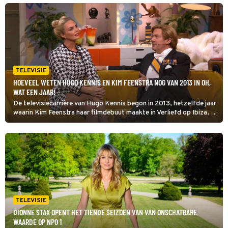
identiteit: grenzeloos, absurd en vol angsten'.
TELEVISIE
HOEVEEL WETEN HUGO KENNIS EN KIM FEENSTRA NOG VAN 2013 IN OH,
WAT EEN JAAR!
De televisiecarrière van Hugo Kennis begon in 2013, hetzelfde jaar
waarin Kim Feenstra haar filmdebuut maakte in Verliefd op Ibiza. In
Oh, Wat een Jaar! wordt duidelijk wat ze nog meer weten van het
jaar waarin ze allebei eindtwintigers waren.
TELEVISIE
DIONNE STAX OPENT HET TIENDE SEIZOEN VAN VAN ONSCHATBARE
WAARDE OP NPO 1