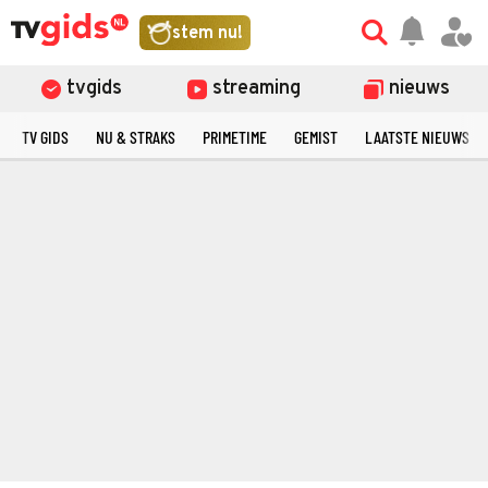
stem nu!
tvgids
streaming
nieuws
TV GIDS
NU & STRAKS
PRIMETIME
GEMIST
LAATSTE NIEUWS