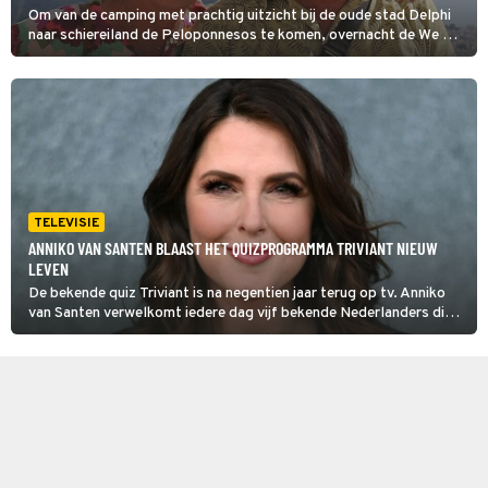
Om van de camping met prachtig uitzicht bij de oude stad Delphi
naar schiereiland de Peloponnesos te komen, overnacht de We Zijn
er Bijna!-kampeergroep op een camping in Athene langs de
snelweg. Vooral Geert en Rina doen geen oog dicht.
TELEVISIE
ANNIKO VAN SANTEN BLAAST HET QUIZPROGRAMMA TRIVIANT NIEUW
LEVEN
De bekende quiz Triviant is na negentien jaar terug op tv. Anniko
van Santen verwelkomt iedere dag vijf bekende Nederlanders die
vragen beantwoorden in verschillende categorieën. De beste
speler gaat direct door naar de finaleweek.