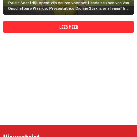
Paleis Soestdijk opent zijn deuren voor het tiende seizoen van Van
Onschatbare Waarde. Presentatrice Dionne Stax is er al vanaf het
begin bij, net als kunstexpert Arnold Wegh. Hij hoopt zijn
'concullega's' de loef af te steken.
LEES MEER