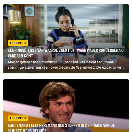
TELEVISIE
KEURINGSDIENST VAN WAARDE ZOEKT UIT WAAR MAGER RUNDERGEHAKT
VANDAAN KOMT
Mager gehakt mag maximaal 15 procent vet bevatten, maar
sommige supermarkten overtreden de Warenwet. De experts van
Keuringsdienst van Waarde willen weten waar het echt magere
gehakt in de supermarkt vandaan komt en gaat op onderzoek.
(HH)
TELEVISIE
KAN IEMAND FELIX HEREMANS NOG STOPPEN IN DE FINALE VAN DE
SLIMSTE MENS BELGIË?