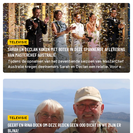
BNNVARA weer op televisie te zien is.
TELEVISIE
SARAH EN DECLAN KOKEN MET BOTER IN DEZE SPANNENDE AFLEVERING
VAN MASTERCHEF AUSTRALIË
Tijdens de opnamen van het zeventiende seizoen van MasterChef
Australië kregen deelnemers Sarah en Declan een relatie. Voor een
van hen is het kookavontuur misschien afgelopen na deze
eliminatieronde waarin boter de hoofdrol speelt. (HH)
TELEVISIE
GEERT EN RINA DOEN OM DEZE REDEN GEEN OOG DICHT IN WE ZIJN ER
BIJNA!