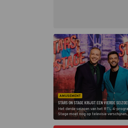
AMUSEMENT
STARS ON STAGE KRIJGT EEN VIERDE SEIZOE
Het derde seizoen van het RTL 4-progr
Stage moet nog op televisie verschijnen,
al gewerkt aan een vierde seizoen. Dat 
mediadeskundige Tina Nijkamp op haar I