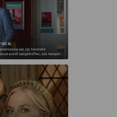
P BBC NL
ersessie van zijn favoriete
g dood wordt aangetroffen, ziet Humphrey
n moord uit diens laatste boek.