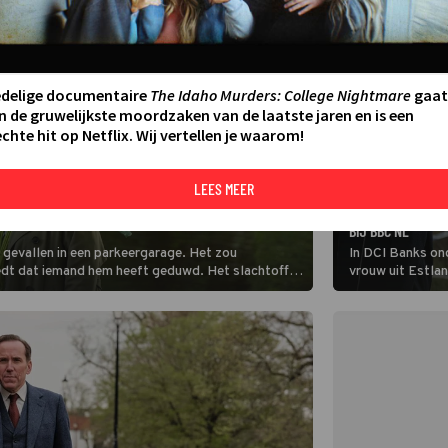
edelige documentaire
The Idaho Murders: College Nightmare
gaat
n de gruwelijkste moordzaken van de laatste jaren en is een
chte hit op Netflix. Wij vertellen je waarom!
LEES MEER
SERIE
WAARHEID ACHTER DE DODELIJKE VAL VAN EEN
HET VIERDE SEIZ
BIJ BBC NL
 gevallen in een parkeergarage. Het zou
In DCI Banks on
edt dat iemand hem heeft geduwd. Het slachtoffer
vrouw uit Estlan
en gemaakt. (HH)
naar Engeland k
(HH)