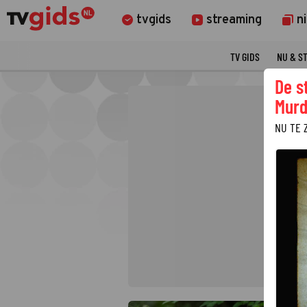
tvgids
streaming
n
TV GIDS
NU & S
De s
Murd
NU TE 