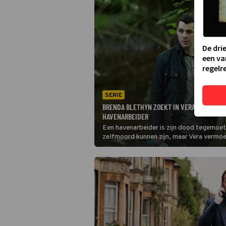
De dri
een va
regelre
SERIE
BRENDA BLETHYN ZOEKT IN VERA NAAR DE 
HAVENARBEIDER
Een havenarbeider is zijn dood tegemoet
zelfmoord kunnen zijn, maar Vera vermo
heeft de afgelopen tijd heel wat vijand