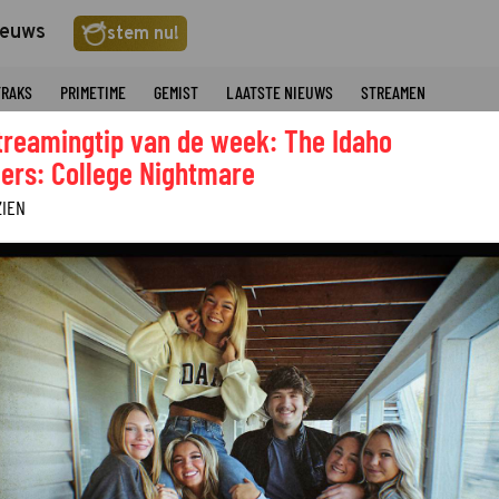
ieuws
stem nu!
TRAKS
PRIMETIME
GEMIST
LAATSTE NIEUWS
STREAMEN
treamingtip van de week: The Idaho
ers: College Nightmare
ZIEN