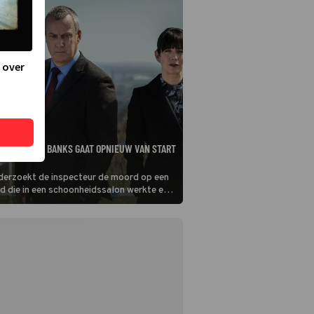
 over
OEN VAN DCI BANKS GAAT OPNIEUW VAN START
derzoekt de inspecteur de moord op een
d die in een schoonheidssalon werkte en
wam om haar vermiste zus te zoeken.