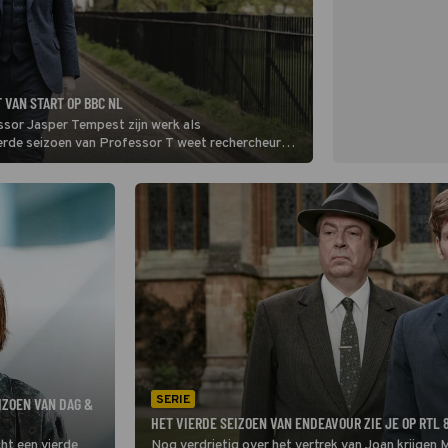
 VAN START OP BBC NL
sor Jasper Tempest zijn werk als
ierde seizoen van Professor T weet rechercheur
oor een lastige vermissingszaak.
SERIE
IZOEN VAN DAG &
HET VIERDE SEIZOEN VAN ENDEAVOUR ZIE JE OP RTL 
cht een vierde
Nog verdrietig over het vertrek van Joan krijgen