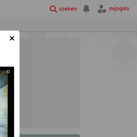
mijngids
zoeken
×
©