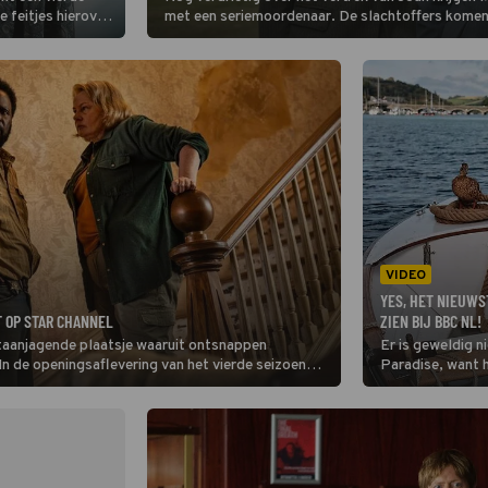
e feitjes hierover
met een seriemoordenaar. De slachtoffers komen d
een verband te zijn met de plaatselijke schaakclu
VIDEO
YES, HET NIEUWS
T OP STAR CHANNEL
ZIEN BIJ BBC NL!
aanjagende plaatsje waaruit ontsnappen
Er is geweldig n
 In de openingsaflevering van het vierde seizoen
Paradise, want 
isgezel een ongeluk.
gaat vandaag va