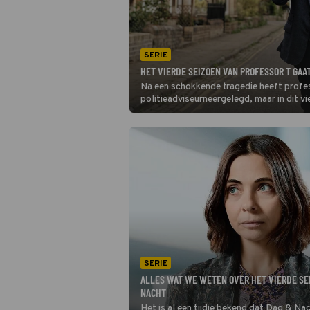
SERIE
HET VIERDE SEIZOEN VAN PROFESSOR T GAAT
Na een schokkende tragedie heeft profes
politieadviseurneergelegd, maar in dit v
Winters hem toch weer in te schakelen v
SERIE
ALLES WAT WE WETEN OVER HET VIERDE SE
NACHT
Het is al een tijdje bekend dat Dag & Na