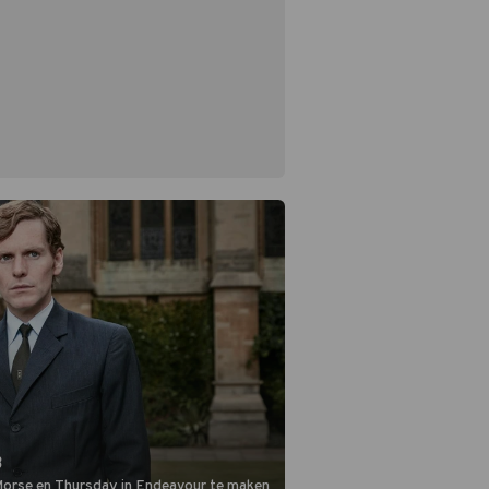
8
 Morse en Thursday in Endeavour te maken