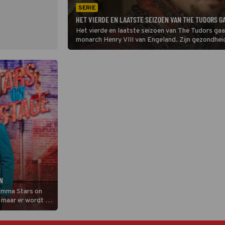
SERIE
HET VIERDE EN LAATSTE SEIZOEN VAN THE TUDORS GA
Het vierde en laatste seizoen van The Tudors gaa
monarch Henry VIII van Engeland. Zijn gezondheid 
paranoia. Zijn relaties verlopen daarnaast onstui
N
amma Stars on
 maar er wordt nu
meldt
nstagram Stories.