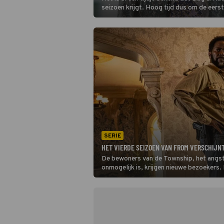
seizoen krijgt. Hoog tijd dus om de eerst
op een rijtje te zetten!
SERIE
HET VIERDE SEIZOEN VAN FROM VERSCHIJN
De bewoners van de Township, het angst
onmogelijk is, krijgen nieuwe bezoekers.
van From krijgen een predikant en zijn re