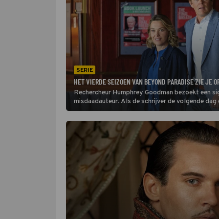
SERIE
HET VIERDE SEIZOEN VAN BEYOND PARADISE ZIE JE O
Rechercheur Humphrey Goodman bezoekt een signe
misdaadauteur. Als de schrijver de volgende da
in Beyond Paradise een opvallend verband met ee