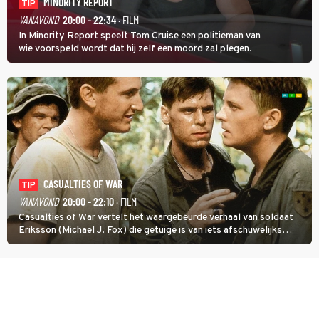
MINORITY REPORT
TIP
VANAVOND
20:00 - 22:34
· FILM
In Minority Report speelt Tom Cruise een politieman van
wie voorspeld wordt dat hij zelf een moord zal plegen.
CASUALTIES OF WAR
TIP
VANAVOND
20:00 - 22:10
· FILM
Casualties of War vertelt het waargebeurde verhaal van soldaat
Eriksson (Michael J. Fox) die getuige is van iets afschuwelijks
tijdens de Vietnamoorlog. Hij besluit uit de school te klappen.