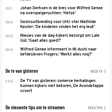
09:13
Johan Derksen in de bres voor Wilfred Genee
na overspelgeruchten: ‘Hetze’
09:04
Gezinsuitbreiding voor Urk!-ster Mathilde
Keuter: 'De kinderen vinden het erg leuk'
08:50
Nieuws van de dag-kijkers bezorgd om Lale
Gül: 'Gaat alles goed?'
08:45
Wilfred Genee informeert in Mi dushi naar
liefdesleven Frogers: ‘Werkt alles nog?’
De tv van gisteren
MEER TV
9 AUG
De TV van gisteren: zomerse herhalingen
kunnen kijkers niet bekoren, De Avondetappe
scoort
De nieuwste tips om te streamen
MEER TIPS