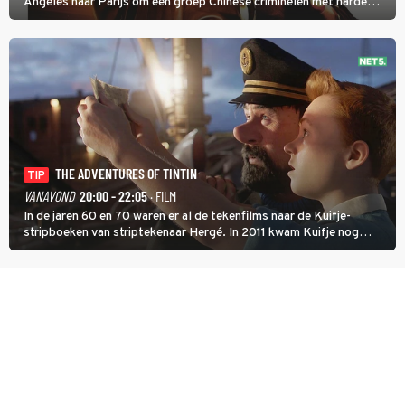
Angeles naar Parijs om een groep Chinese criminelen met harde
hand aan te pakken.
THE ADVENTURES OF TINTIN
TIP
VANAVOND
20:00 - 22:05
· FILM
In de jaren 60 en 70 waren er al de tekenfilms naar de Kuifje-
stripboeken van striptekenaar Hergé. In 2011 kwam Kuifje nog
meer tot leven in The Adventures of Tintin van Steven Spielberg.