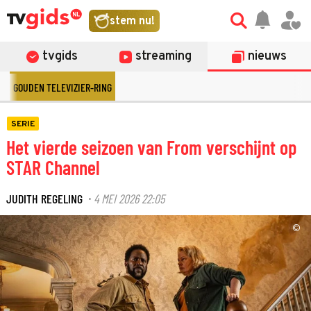
stem nu!
tvgids
streaming
nieuws
GOUDEN TELEVIZIER-RING
SERIE
Het vierde seizoen van From verschijnt op
STAR Channel
JUDITH REGELING
4 MEI 2026 22:05
·
©