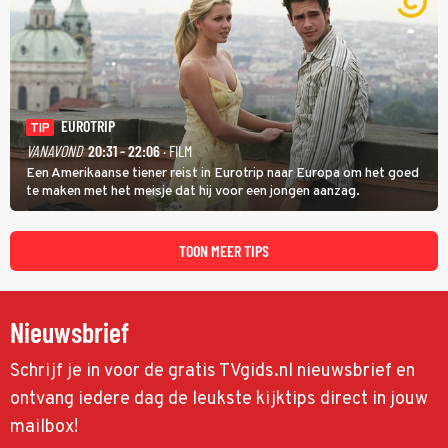
EUROTRIP
TIP
VANAVOND
20:31 - 22:06
· FILM
Een Amerikaanse tiener reist in Eurotrip naar Europa om het goed
te maken met het meisje dat hij voor een jongen aanzag.
TOON MEER TIPS
Nieuwsbrief
Schrijf je in voor de gratis TVgids.nl nieuwsbrief en
ontvang iedere dag de leukste kijktips direct in jouw
mailbox!