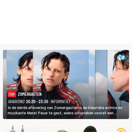
ZOMERGASTEN
TIP
VANAVOND
20:20 - 23:30
· INFORMATIEF
In de derde aflevering van Zomergasten is de kleurrijke actrice en
muzikante Merel Pauw te gast, wiens uitspraken vooraf een
boeiende avond beloven: 'Mijn ideale televisieavond is zoals mijn
identiteit: grenzeloos, absurd en vol angsten'.