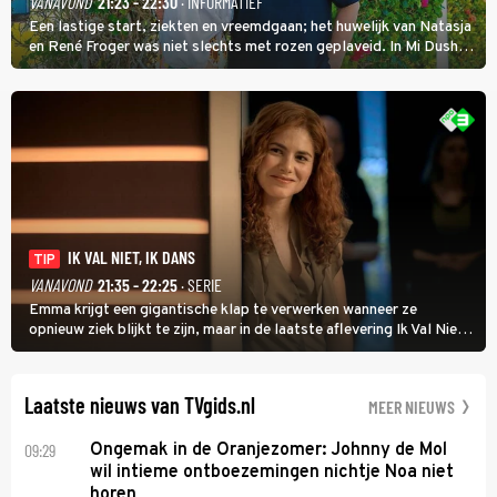
VANAVOND
21:23 - 22:30
· INFORMATIEF
Een lastige start, ziekten en vreemdgaan; het huwelijk van Natasja
en René Froger was niet slechts met rozen geplaveid. In Mi Dushi:
Wat Is Dan Liefde? neemt Wilfred Genee het showbizzkoppel mee
uit vissen om het over de liefde te hebben.
IK VAL NIET, IK DANS
TIP
VANAVOND
21:35 - 22:25
· SERIE
Emma krijgt een gigantische klap te verwerken wanneer ze
opnieuw ziek blijkt te zijn, maar in de laatste aflevering Ik Val Niet,
Ik Dans laat ze zien dat ze niet van plan is op te geven, zelfs als ze
daarvoor een ingrijpende operatie moet ondergaan.
Laatste nieuws van TVgids.nl
MEER NIEUWS
09:29
Ongemak in de Oranjezomer: Johnny de Mol
wil intieme ontboezemingen nichtje Noa niet
horen