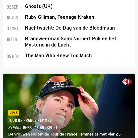
02 SEP
Ghosts (UK)
16 JUN
Ruby Gillman, Teenage Kraken
07 MRT
Nachtwacht: De Dag van de Bloedmaan
19 FEB
Brandweerman Sam: Norbert Puk en het
Mysterie in de Lucht
05 NOV
The Man Who Knew Too Much
LIVE
TOUR DE FRANCE FEMMES
STRAKS
15:55 - 18:55
· SPORT
De vrouwen sluiten de Tour de France Femmes af met vier 25