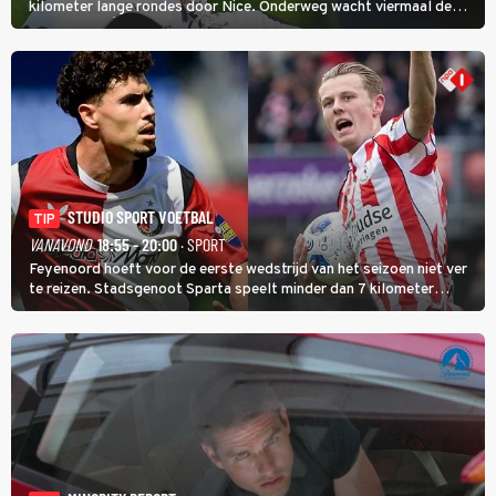
kilometer lange rondes door Nice. Onderweg wacht viermaal de
zware Col d'Èze. Aan de finish op de Promenade des Anglais krijgt
de eindwinnaar de laatste gele trui.
STUDIO SPORT VOETBAL
TIP
VANAVOND
18:55 - 20:00
· SPORT
Feyenoord hoeft voor de eerste wedstrijd van het seizoen niet ver
te reizen. Stadsgenoot Sparta speelt minder dan 7 kilometer
verderop. Feyenoord trok de Spaanse spits Nacho Ferri aan van
KVC Westerlo uit België.