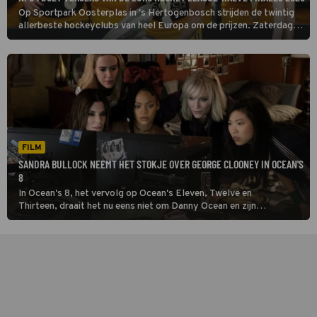
Op Sportpark Oosterplas in 's Hertogenbosch strijden de twintig
allerbeste hockeyclubs van heel Europa om de prijzen. Zaterdag 4
april zijn de halve finales bij de vrouwen, zondag 5 april die bij de
mannen en maandag 6 april zijn beide finales.
FILM
SANDRA BULLOCK NEEMT HET STOKJE OVER GEORGE CLOONEY IN OCEAN'S
8
In Ocean's 8, het vervolg op Ocean's Eleven, Twelve en
Thirteen, draait het nu eens niet om Danny Ocean en zijn
vrienden. Ocean's 8 gaat over zijn zus Debbie en haar vrouwelijke
handlangers.