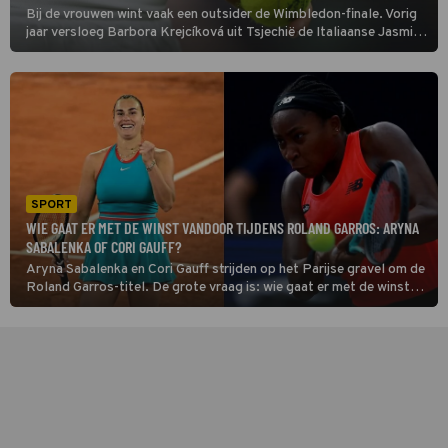
Bij de vrouwen wint vaak een outsider de Wimbledon-finale. Vorig
jaar versloeg Barbora Krejcíková uit Tsjechië de Italiaanse Jasmine
Paolini. De kans dat ze die stunt herhaalt, is klein. Ze had daarna
een terugslag.
SPORT
WIE GAAT ER MET DE WINST VANDOOR TIJDENS ROLAND GARROS: ARYNA
SABALENKA OF CORI GAUFF?
Aryna Sabalenka en Cori Gauff strijden op het Parijse gravel om de
Roland Garros-titel. De grote vraag is: wie gaat er met de winst
vandoor?