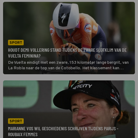
jaar en verloor in al haar wedstrijden toen slechts één set.
SPORT
HOUDT DEMI VOLLERING STAND TIJDENS DE ZWARE SLOTKLIM VAN DE
VUELTA FEMININA?
De Vuelta eindigt met een zware, 153 kilometer lange bergrit, van
La Robla naar de top van de Cotobello. Het klassement kan
onderweg nog stevig op de schop gaan. Vorig jaar won Demi
Vollering de Spaanse Ronde.
SPORT
MARIANNE VOS WIL GESCHIEDENIS SCHRIJVEN TIJDENS PARIJS -
ROUBAIX FEMMES