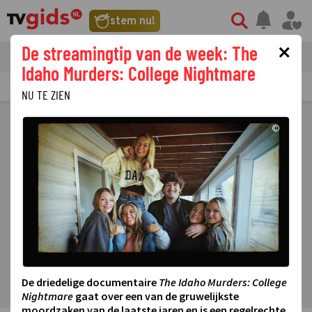
stem nu!
×
De streamingtip van de week: The
tvgids
streaming
nieuws
Idaho Murders: College Nightmare
TV GIDS
NU & STRAKS
PRIMETIME
GEMIST
LAATSTE NIEUWS
NU TE ZIEN
©
De driedelige documentaire
The Idaho Murders: College
Nightmare
gaat over een van de gruwelijkste
moordzaken van de laatste jaren en is een regelrechte