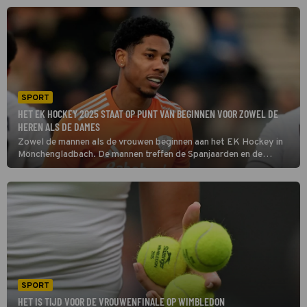
De winnaar pakt 4,3 miljoen euro.
SPORT
HET EK HOCKEY 2025 STAAT OP PUNT VAN BEGINNEN VOOR ZOWEL DE
HEREN ALS DE DAMES
Zowel de mannen als de vrouwen beginnen aan het EK Hockey in
Mönchengladbach. De mannen treffen de Spanjaarden en de
vrouwen spelen tegen Ierland. Normaal gesproken moet dat twee
eenvoudige overwinningen opleveren.
SPORT
HET IS TIJD VOOR DE VROUWENFINALE OP WIMBLEDON