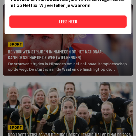
hit op Netflix. Wij vertellen je waarom!
LEES MEER
SPORT
DE VROUWEN STRIJDEN IN NIJMEGEN OM HET NATIONAAL
KAMPIOENSCHAP OP DE WEG (WIELRENNEN)
De vrouwen strijden in Nijmegen om het nationaal kampioenschap
op de weg. De start is aan de Waal en de finish ligt op de
Kwakkenberg. Op het bijna 118 kilometer lange parcours gaat het
voortdurend op en af.
SPORT
NPO 1 DOET VERSLAG VAN DE EURO HOCKEY LEAGUE-HALVE FINALES 2026