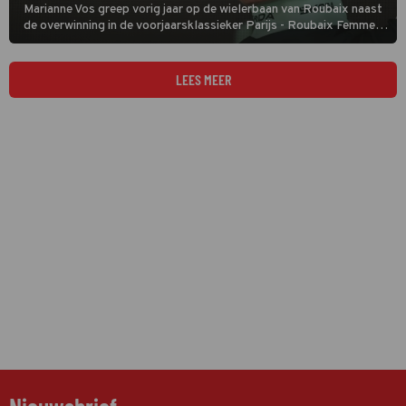
Marianne Vos greep vorig jaar op de wielerbaan van Roubaix naast
de overwinning in de voorjaarsklassieker Parijs - Roubaix Femmes.
De ervaren Brabantse kondigde meteen al aan op revanche te
zinnen. De NOS brengt live verslag uit.
LEES MEER