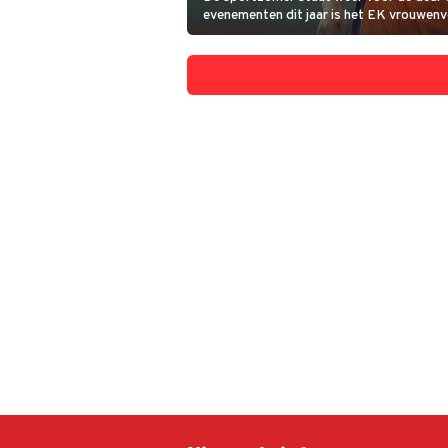
evenementen dit jaar is het EK vrouwen
wanneer moeten de Oranjeleeuwinnen aan
het speelschema.