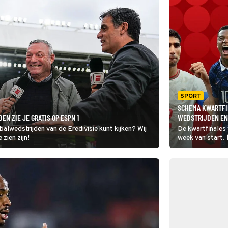
SPORT
SCHEMA KWARTFIN
N ZIE JE GRATIS OP ESPN 1
WEDSTRIJDEN EN
balwedstrijden van de Eredivisie kunt kijken? Wij
De kwartfinales
 zien zijn!
week van start. 
acht landen ove
Hieronder vind j
kwartfinales, in