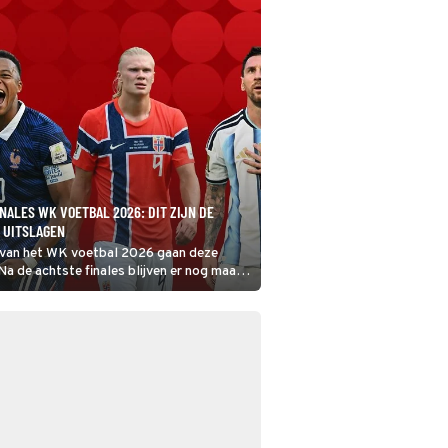
ALES WK VOETBAL 2026: DIT ZIJN DE
 UITSLAGEN
 van het WK voetbal 2026 gaan deze
Na de achtste finales blijven er nog maar
r die mogen dromen van de wereldtitel.
e het volledige schema van de
clusief de wedstrijden en speeltijden.