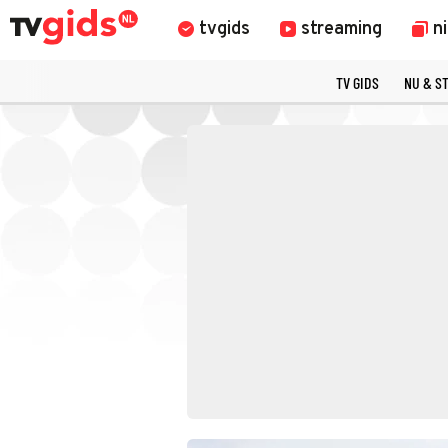
tvgids
streaming
n
TV GIDS
NU & S