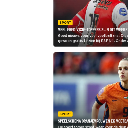
SPORT
VEEL EREDIVISIE-TOPPERS ZIJN DIT WEEKE
Goed nieuws voor veel voetbalfans: Dit w
gewoon gratis te zien bij ESPN 1. Onde
voorbij.
SPORT
SPEELSCHEMA ORANJEVROUWEN EK VOETBA
De sportzomer staat weer voor de deur 