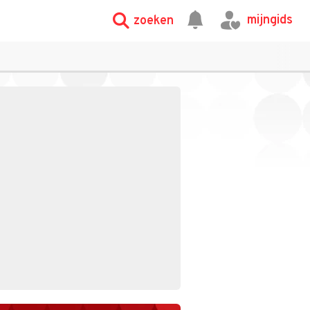
mijngids
zoeken