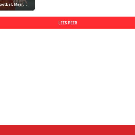
voetbal. Maar
 de bak? Dit is
LEES MEER