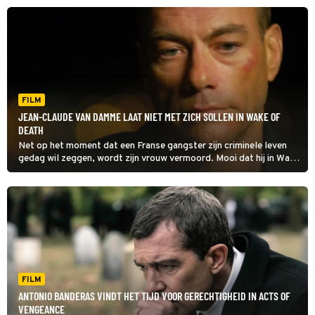
een schaduw over de film.
FILM
JEAN-CLAUDE VAN DAMME LAAT NIET MET ZICH SOLLEN IN WAKE OF
DEATH
Net op het moment dat een Franse gangster zijn criminele leven
gedag wil zeggen, wordt zijn vrouw vermoord. Mooi dat hij in Wake
of Death niet zal rusten voor hij haar gewroken heeft.
FILM
ANTONIO BANDERAS VINDT HET TIJD VOOR GERECHTIGHEID IN ACTS OF
VENGEANCE