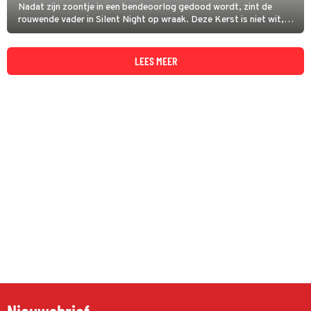
Nadat zijn zoontje in een bendeoorlog gedood wordt, zint de
rouwende vader in Silent Night op wraak. Deze Kerst is niet wit,
maar bloedrood.
LEES MEER