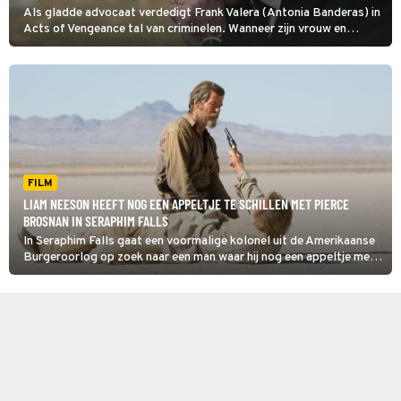
Als gladde advocaat verdedigt Frank Valera (Antonia Banderas) in
Acts of Vengeance tal van criminelen. Wanneer zijn vrouw en
dochter worden vermoord opent hij de jacht op de moordenaars.
FILM
LIAM NEESON HEEFT NOG EEN APPELTJE TE SCHILLEN MET PIERCE
BROSNAN IN SERAPHIM FALLS
In Seraphim Falls gaat een voormalige kolonel uit de Amerikaanse
Burgeroorlog op zoek naar een man waar hij nog een appeltje mee
te schillen heeft.