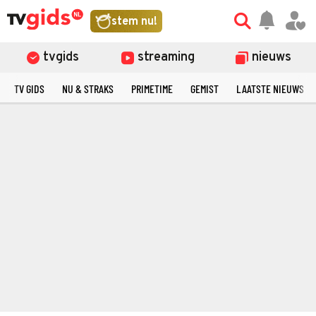
stem nu!
tvgids
streaming
nieuws
TV GIDS
NU & STRAKS
PRIMETIME
GEMIST
LAATSTE NIEUWS