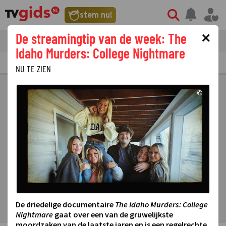
stem nu!
×
De streamingtip van de week: The
tvgids
streaming
nieuws
Idaho Murders: College Nightmare
TV GIDS
NU & STRAKS
PRIMETIME
GEMIST
LAATSTE NIEUWS
NU TE ZIEN
©
De driedelige documentaire
The Idaho Murders: College
Nightmare
gaat over een van de gruwelijkste
moordzaken van de laatste jaren en is een regelrechte