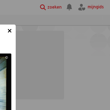
mijngids
zoeken
×
©