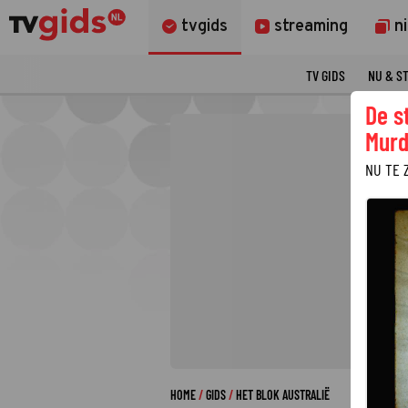
tvgids
streaming
n
TV GIDS
NU & S
De s
Murd
NU TE 
HOME
GIDS
HET BLOK AUSTRALIË