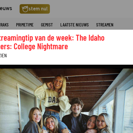
ieuws
stem nu!
TRAKS
PRIMETIME
GEMIST
LAATSTE NIEUWS
STREAMEN
treamingtip van de week: The Idaho
ers: College Nightmare
ZIEN