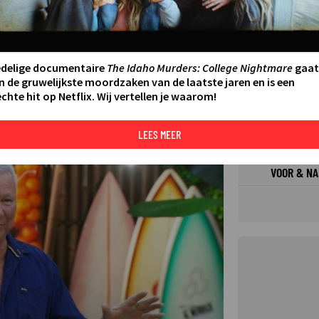
FILMS 
SERIES
edelige documentaire
The Idaho Murders: College Nightmare
gaat
n de gruwelijkste moordzaken van de laatste jaren en is een
chte hit op Netflix. Wij vertellen je waarom!
N AAN AGENDA
DELEN
DE KIJ
TIP
LEES MEER
VOOR & NA