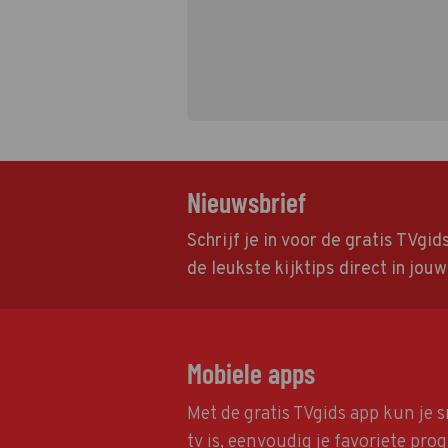
Nieuwsbrief
Schrijf je in voor de gratis TVgi
de leukste kijktips direct in jou
Mobiele apps
Met de gratis TVgids app kun je s
tv is, eenvoudig je favoriete pr