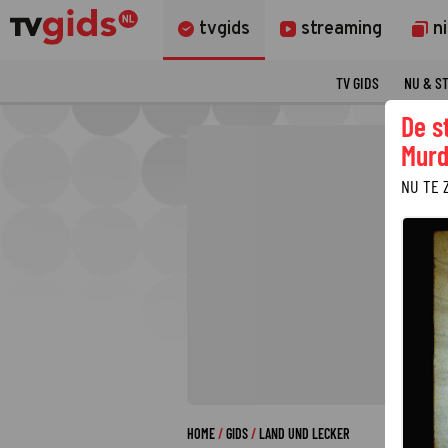
tvgids
streaming
n
TV GIDS
NU & S
De s
Murd
NU TE 
HOME
GIDS
LAND UND LECKER