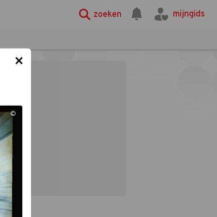
mijngids
zoeken
×
©