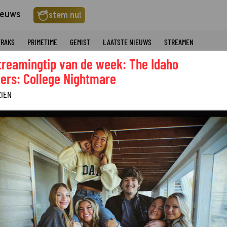
ieuws
stem nu!
TRAKS
PRIMETIME
GEMIST
LAATSTE NIEUWS
STREAMEN
treamingtip van de week: The Idaho
ers: College Nightmare
ZIEN