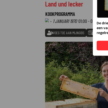
Land und lecker
KOOKPROGRAMMA
·
1 JANUARI 1970
01:00 - 01:00
De dri
een va
regelre
VOEG TOE AAN MIJNGIDS
TOEVOEGE