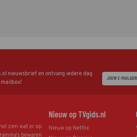
ds.nl nieuwsbrief en ontvang iedere dag
w mailbox!
Nieuw op TVgids.nl
nel zien wat er op
Nieuw op Netflix
ogramma's bewaren