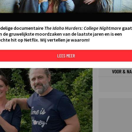
FILMS 
SERIES
edelige documentaire
The Idaho Murders: College Nightmare
gaat
n de gruwelijkste moordzaken van de laatste jaren en is een
chte hit op Netflix. Wij vertellen je waarom!
N AAN AGENDA
DELEN
DE KIJ
TIP
LEES MEER
©
VOOR & NA