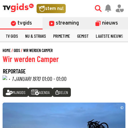
stem nu!
tvgids
streaming
nieuws
TV GIDS
NU & STRAKS
PRIMETIME
GEMIST
LAATSTE NIEUWS
HOME
GIDS
WIR WERDEN CAMPER
Wir werden Camper
REPORTAGE
·
1 JANUARI 1970
01:00 - 01:00
MIJNGIDS
AGENDA
DELEN
©