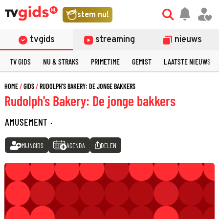
stem nu!
tvgids
streaming
nieuws
TV GIDS
NU & STRAKS
PRIMETIME
GEMIST
LAATSTE NIEUWS
HOME
GIDS
RUDOLPH'S BAKERY: DE JONGE BAKKERS
Rudolph's Bakery: De jonge bakkers
AMUSEMENT
·
MIJNGIDS
AGENDA
DELEN