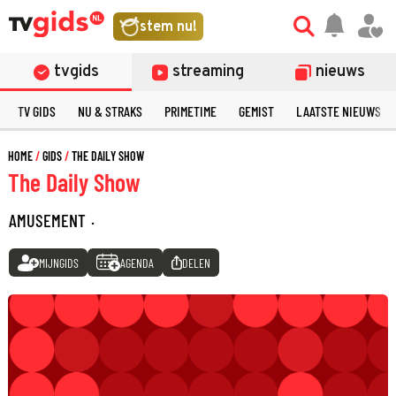
stem nu!
tvgids
streaming
nieuws
TV GIDS
NU & STRAKS
PRIMETIME
GEMIST
LAATSTE NIEUWS
HOME
GIDS
THE DAILY SHOW
The Daily Show
AMUSEMENT
·
MIJNGIDS
AGENDA
DELEN