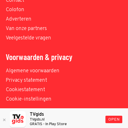
Contact
Colofon
Adverteren
Van onze partners
Veelgestelde vragen
Voorwaarden & privacy
Algemene voorwaarden
Privacy statement
Cookiestatement
Cookie-instellingen
TVgids
© TVgids.nl 2026 - All rights reserved. No text and
OPEN
TVgids.nl
GRATIS - In Play Store
datamining.