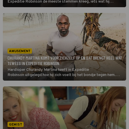
Expeditie Robinson de meeste stemmen kreeg, iets wat hij
absoluut niet had zien aankomen. Op zijn exit werd massaal
gereageerd door kijkers. Tijdens zijn hele Robinson-avontuur kreeg
de acteur veel kritiek te verduren. In een interview met Shownieuws
reageert hij daarop.
AMUSEMENT
CHURANDY MARTINA KOMT VOOR ZICHZELF OP EN DAT BRENGT HEEL WAT
TEWEEG IN EXPEDITIE ROBINSON
Hardloper Churandy Martina heeft in Expeditie
Robinson uitgelegd hoe hij zich voelt bij het bondje tegen hem.
Sindsdien weten de kandidaten niet goed meer op wie ze moeten
stemmen bij de eilandraad. Er ontstaat een tweedeling.
GEMIST