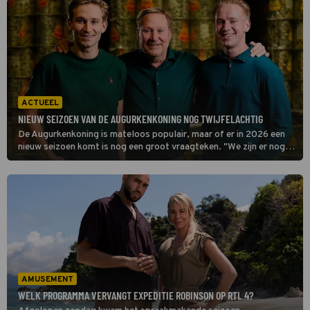
programma alsnog hun eigen eetproef te houden.
ACTUEEL
NIEUW SEIZOEN VAN DE AUGURKENKONING NOG TWIJFELACHTIG
De Augurkenkoning is mateloos populair, maar of er in 2026 een
nieuw seizoen komt is nog een groot vraagteken. "We zijn er nog
niet uit", aldus Silvian Kesbeke.
AMUSEMENT
WELK PROGRAMMA VERVANGT EXPEDITIE ROBINSON OP RTL 4?