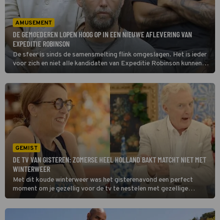
AMUSEMENT
DE GEMOEDEREN LOPEN HOOG OP IN EEN NIEUWE AFLEVERING VAN
EXPEDITIE ROBINSON
De sfeer is sinds de samensmelting flink omgeslagen. Het is ieder
voor zich en niet alle kandidaten van Expeditie Robinson kunnen
daar even goed mee omgaan. Acteur Vincent Croiset besloot
daarom twee weken terug uit de expeditie te stappen.
GEMIST
DE TV VAN GISTEREN: ZOMERSE HEEL HOLLAND BAKT MATCHT NIET MET
WINTERWEER
Met dit koude winterweer was het gisterenavond een perfect
moment om je gezellig voor de tv te nestelen met gezellige
programma's als Heel Holland Bakt en Gooische Vrouwen, al
vonden sommige kijkers wel dat de potentiële meesterbakkers
nogal luchtig gekleed gingen voor deze tijd van het jaar...