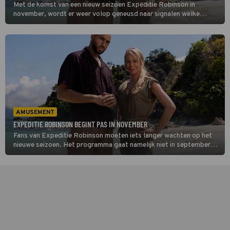
Met de komst van een nieuw seizoen Expeditie Robinson in
november, wordt er weer volop geneusd naar signalen welke
deelnemers meedoen. Twee namen worden tot nu toe heel veel
genoemd.
AMUSEMENT
EXPEDITIE ROBINSON BEGINT PAS IN NOVEMBER
Fans van Expeditie Robinson moeten iets langer wachten op het
nieuwe seizoen. Het programma gaat namelijk niet in september
van start, maar pas in november. Dat bevestigt RTL aan Tina
Nijkamp.