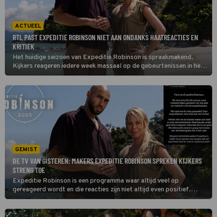
ACTUEEL
RTL PAST EXPEDITIE ROBINSON NIET AAN ONDANKS HAATREACTIES EN
KRITIEK
Het huidige seizoen van Expeditie Robinson is spraakmakend.
Kijkers reageren iedere week massaal op de gebeurtenissen in het
programma. Gisteren plaatste het programma zelfs een
statement op social media met een oproep aan kijkers om te
stoppen met de haatreacties. Ondanks de flinke kritiek gaat RTL
niks veranderen aan Expeditie Robinson.
GEMIST
DE TV VAN GISTEREN: MAKERS EXPEDITIE ROBINSON SPREKEN KIJKERS
STRENG TOE
Expeditie Robinson is een programma waar altijd veel op
gereageerd wordt en die reacties zijn niet altijd even positief.
Sterker nog: de haatberichten zijn de afgelopen tijd zo heftig dat
de producent zich nu geroepen voelt daarop te reageren. We
bespreken de TV van gisteren, waarbij de baksels uit Heel Holland