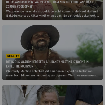
DE TV VAN GISTEREN: WAPPERENDE HAREN IN HEEL HOLLAND BAKT
ZORGEN VOOR OPHEF
Wapperende haren die mogelijk terecht komen in de Heel Holland
Bakt-baksels: de kijker vindt er wat van. En dat geldt zeker ook
voor Amijé en Kevin uit Expeditie Robinson. We bespreken de TV
van gisteren.
REALITY
DIT IS DUS WAAROM IEDEREEN CHURANDY MARTINA 'C' NOEMT IN
EXPEDITIE ROBINSON
Churandy Martina schittert dit seizoen in Expeditie Robinson,
maar toch blijven we hangen bij zijn bijnaam. Want waarom noemen
alle kandidaten hem ineens 'C'?