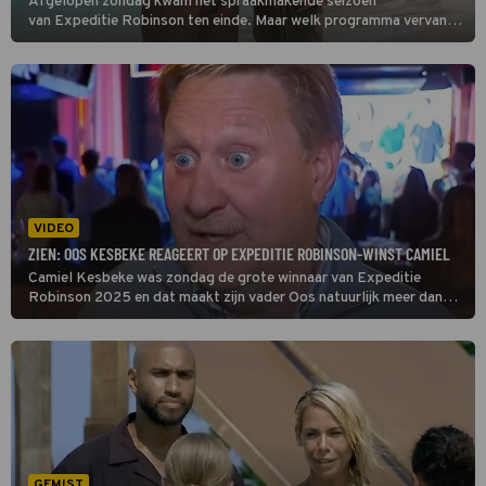
Afgelopen zondag kwam het spraakmakende seizoen
van Expeditie Robinson ten einde. Maar welk programma vervangt
Expeditie straks op de zondagavond? Wij zochten het voor je uit!
VIDEO
ZIEN: OOS KESBEKE REAGEERT OP EXPEDITIE ROBINSON-WINST CAMIEL
Camiel Kesbeke was zondag de grote winnaar van Expeditie
Robinson 2025 en dat maakt zijn vader Oos natuurlijk meer dan
trots: 'Hoe gaaf is dit? Dat je kan zeggen... mijn zoon heeft
Expeditie Robinson gewonnen.'
GEMIST