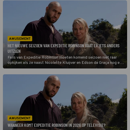
AMUSEMENT
HET NIEUWE SEIZOEN VAN EXPEDITIE ROBINSON GAAT ER IETS ANDERS
UITZIEN
Fans van Expeditie Robinson moeten komend seizoen niet raar
opkijken als ze naast Nicolette Kluijver en Edson da Graça nog een
presentator zien. Het programma gaat namelijk op de schop!
AMUSEMENT
WANNEER KOMT EXPEDITIE ROBINSON IN 2026 OP TELEVISIE?