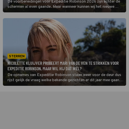
De voorbereidingen voor Expeditie Robinson 2026 zijn achter de
schermen al even gaande. Maar wanneer kunnen wij het nieuwe
seizoen eigenlijk zien?
STERREN
NICOLETTE KLUIJVER PROBEERT MARI VAN DE VEN TE STRIKKEN VOOR
EXPEDITIE ROBINSON, MAAR WIL HIJ DAT WEL?
De opnames van Expeditie Robinson staan weer voor de deur dus
rijst gelijk de vraag welke bekende gezichten er dit jaar mee gaan
doen aan de survivalshow.