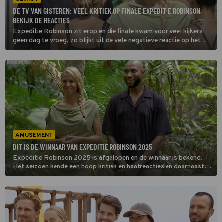
DE TV VAN GISTEREN: VEEL KRITIEK OP FINALE EXPEDITIE ROBINSON,
BEKIJK DE REACTIES
Expeditie Robinson zit erop en die finale kwam voor veel kijkers
geen dag te vroeg, zo blijkt uit de vele negatieve reactie op het
programma op X. Veel kijkers vonden dit seizoen, dat gewonnen
werd door Camiel Kesbeke, erg tegenvallen. Enthousiasme was er
dan weer wel over Maestro. We bespreken de TV van gisteren.
AMUSEMENT
DIT IS DE WINNAAR VAN EXPEDITIE ROBINSON 2025
Expeditie Robinson 2025 is afgelopen en de winnaar is bekend.
Het seizoen kende een hoop kritiek en haatreacties en daarnaast
had Edson da Graça zijn vuurdoop dit seizoen als presentator.
Maar wie wint dit veelbesproken seizoen?