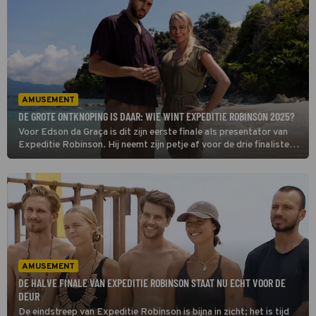
AMUSEMENT
DE GROTE ONTKNOPING IS DAAR: WIE WINT EXPEDITIE ROBINSON 2025?
Voor Edson da Graça is dit zijn eerste finale als presentator van
Expeditie Robinson. Hij neemt zijn petje af voor de drie finalisten.
De proeven vergen het uiterste van hen. Het komt aan op fysieke
kracht, intelligentie en wilskracht.
AMUSEMENT
DE HALVE FINALE VAN EXPEDITIE ROBINSON STAAT NU ECHT VOOR DE
DEUR
De eindstreep van Expeditie Robinson is bijna in zicht; het is tijd