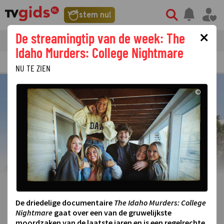
stem nu!
×
De streamingtip van de week: The
tvgids
streaming
nieuws
Idaho Murders: College Nightmare
TV GIDS
NU & STRAKS
PRIMETIME
GEMIST
LAATSTE NIEUWS
NU TE ZIEN
©
Expeditie Robinson
De driedelige documentaire
The Idaho Murders: College
Nightmare
gaat over een van de gruwelijkste
Expeditie Robinson zit erop! Camiel Kesbeke is de grote
moordzaken van de laatste jaren en is een regelrechte
winnaar van dit seizoen.