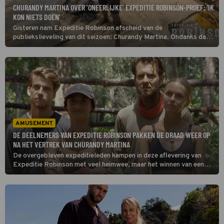
CHURANDY MARTINA OVER ‘ONEERLIJKE’ EXPEDITIE ROBINSON-PROEF: 'IK
KON NIETS DOEN'
Gisteren nam Expeditie Robinson afscheid van de
publiekslieveling van dit seizoen: Churandy Martina. Ondanks dat
veel deelnemers het vanaf het begin op hem gemunt hadden, wist
hij veel Eilandraden te overleven. Maar gisteren kwam zijn exit dan
toch, tot grote teleurstelling van kijkers. Mede door
een ‘oneerlijke’ proef maakte hij geen kans om immuniteit te
winnen.
AMUSEMENT
DE DEELNEMERS VAN EXPEDITIE ROBINSON PAKKEN DE DRAAD WEER OP
NA HET VERTREK VAN CHURANDY MARTINA
De overgebleven expeditieleden kampen in deze aflevering van
Expeditie Robinson met veel heimwee, maar het winnen van een
adembenemende immuniteitsproef kan dat verzachten. De prijs is
namelijk een boodschap van het thuisfront. De emoties lopen
hoog op.