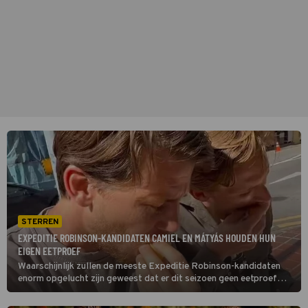
STERREN
EXPEDITIE ROBINSON-KANDIDATEN CAMIEL EN MÁTYÁS HOUDEN HUN
EIGEN EETPROEF
Waarschijnlijk zullen de meeste Expeditie Robinson-kandidaten
enorm opgelucht zijn geweest dat er dit seizoen geen eetproef
tussen zat. Camiel Kesbeke en Mátyás Bittenbinder vonden dit
blijkbaar wel jammer, want ze besloten na afloop van het