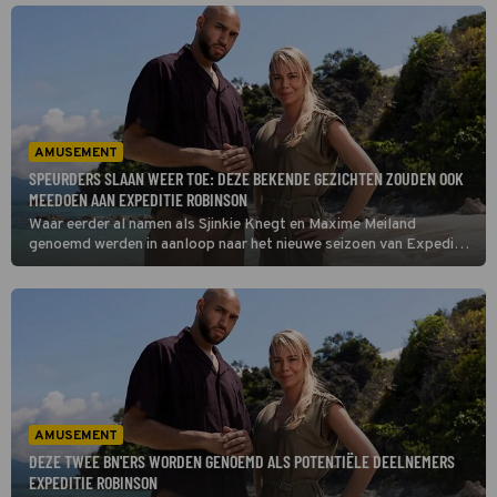
AMUSEMENT
SPEURDERS SLAAN WEER TOE: DEZE BEKENDE GEZICHTEN ZOUDEN OOK
MEEDOEN AAN EXPEDITIE ROBINSON
Waar eerder al namen als Sjinkie Knegt en Maxime Meiland
genoemd werden in aanloop naar het nieuwe seizoen van Expeditie
Robinson, meldt RealityFBI weer een reeks nieuwe namen. Dat
blijkt uit een hoogtepunt op de Instagram-pagina.
AMUSEMENT
DEZE TWEE BN'ERS WORDEN GENOEMD ALS POTENTIËLE DEELNEMERS
EXPEDITIE ROBINSON