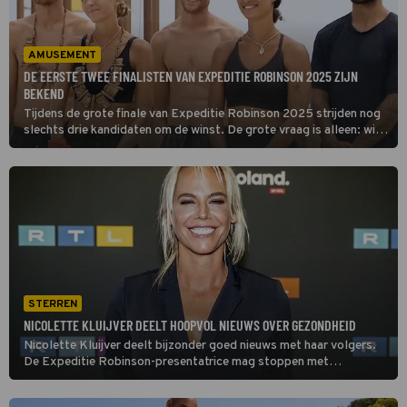
AMUSEMENT
DE EERSTE TWEE FINALISTEN VAN EXPEDITIE ROBINSON 2025 ZIJN
BEKEND
Tijdens de grote finale van Expeditie Robinson 2025 strijden nog
slechts drie kandidaten om de winst. De grote vraag is alleen: wie
zijn dat? Zojuist zijn alvast de eerste twee finalisten
bekendgemaakt.
STERREN
NICOLETTE KLUIJVER DEELT HOOPVOL NIEUWS OVER GEZONDHEID
Nicolette Kluijver deelt bijzonder goed nieuws met haar volgers.
De Expeditie Robinson-presentatrice mag stoppen met
immunotherapie, bijna negen jaar nadat ze gediagnosticeerd werd
met longkanker.