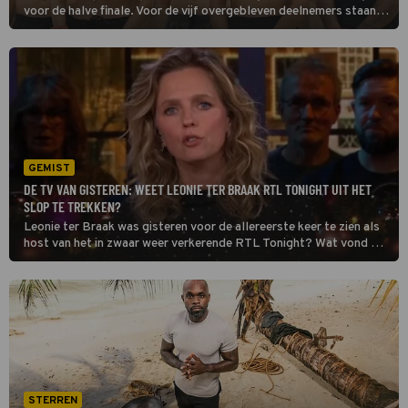
voor de halve finale. Voor de vijf overgebleven deelnemers staan
drie zenuwslopende proeven klaar. Het wordt een ware strijd op
fysieke conditie en op survivalmentaliteit.
GEMIST
DE TV VAN GISTEREN: WEET LEONIE TER BRAAK RTL TONIGHT UIT HET
SLOP TE TREKKEN?
Leonie ter Braak was gisteren voor de allereerste keer te zien als
host van het in zwaar weer verkerende RTL Tonight? Wat vond de
kijker ervan en weet de presentatrice de kijkcijfers wat op te
krikken met haar komst? We bespreken de TV van gisteren.
STERREN