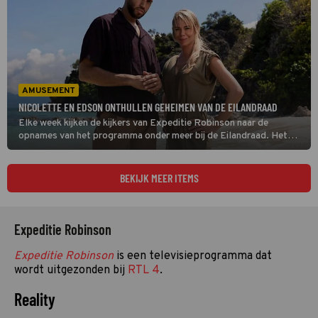
AMUSEMENT
NICOLETTE EN EDSON ONTHULLEN GEHEIMEN VAN DE EILANDRAAD
Elke week kijken de kijkers van Expeditie Robinson naar de
opnames van het programma onder meer bij de Eilandraad. Het
ziet er altijd gelikt uit, maar wist je dat alles nep is?
BEKIJK MEER ITEMS
Expeditie Robinson
Expeditie Robinson
is een televisieprogramma dat
wordt uitgezonden bij
RTL 4
.
Reality