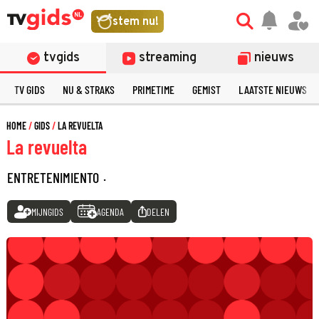
stem nu!
tvgids
streaming
nieuws
TV GIDS
NU & STRAKS
PRIMETIME
GEMIST
LAATSTE NIEUWS
HOME
GIDS
LA REVUELTA
La revuelta
ENTRETENIMIENTO
·
MIJNGIDS
AGENDA
DELEN