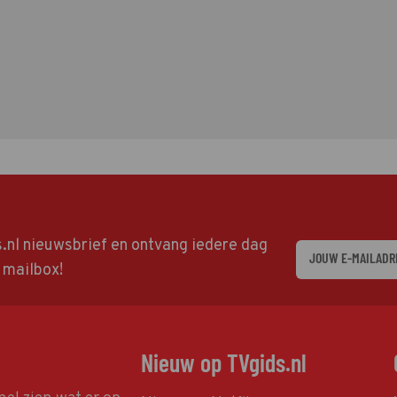
ds.nl nieuwsbrief en ontvang iedere dag
w mailbox!
Nieuw op TVgids.nl