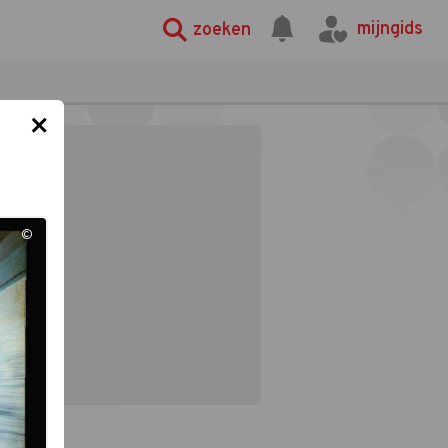
mijngids
zoeken
×
©