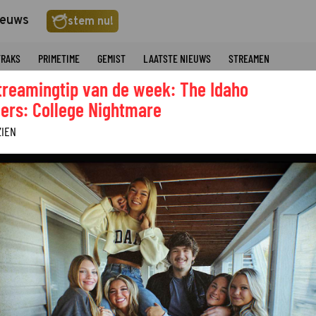
ieuws
stem nu!
TRAKS
PRIMETIME
GEMIST
LAATSTE NIEUWS
STREAMEN
treamingtip van de week: The Idaho
ers: College Nightmare
ZIEN