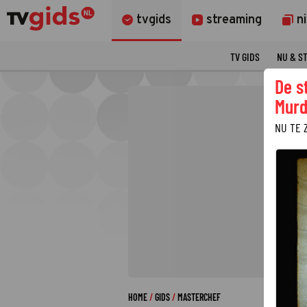
tvgids
streaming
n
TV GIDS
NU & S
De s
Murd
NU TE 
HOME
GIDS
MASTERCHEF