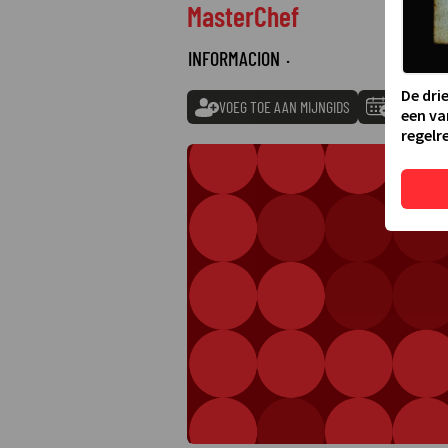
MasterChef
INFORMACION
·
De dri
VOEG TOE AAN MIJNGIDS
TOEVOEGE
een va
regelre