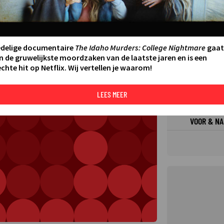
FILMS 
SERIES
edelige documentaire
The Idaho Murders: College Nightmare
gaat
N AAN AGENDA
DELEN
n de gruwelijkste moordzaken van de laatste jaren en is een
chte hit op Netflix. Wij vertellen je waarom!
DE KIJ
TIP
LEES MEER
VOOR & NA