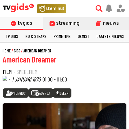
stem nu!
tvgids
streaming
nieuws
TV GIDS
NU & STRAKS
PRIMETIME
GEMIST
LAATSTE NIEUWS
HOME
GIDS
AMERICAN DREAMER
American Dreamer
FILM
·
SPEELFILM
·
1 JANUARI 1970
01:00 - 01:00
MIJNGIDS
AGENDA
DELEN