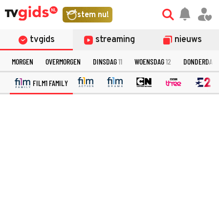
stem nu!
tvgids
streaming
nieuws
MORGEN
OVERMORGEN
DINSDAG
11
WOENSDAG
12
DONDERDAG
FILM1 FAMILY