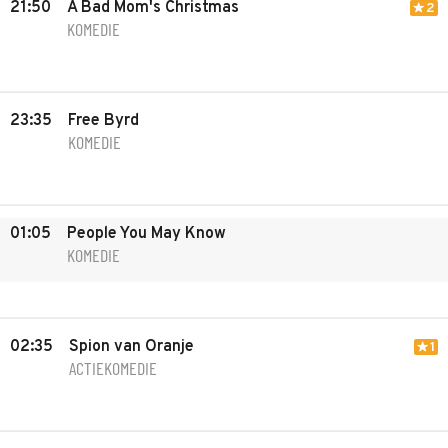
21:50
A Bad Mom's Christmas
2
KOMEDIE
23:35
Free Byrd
KOMEDIE
01:05
People You May Know
KOMEDIE
02:35
Spion van Oranje
1
ACTIEKOMEDIE