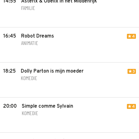
14:55
Asterix & Obelix in het Middenrijk
FAMILIE
16:45
Robot Dreams
4
ANIMATIE
18:25
Dolly Parton is mijn moeder
3
KOMEDIE
20:00
Simple comme Sylvain
4
KOMEDIE