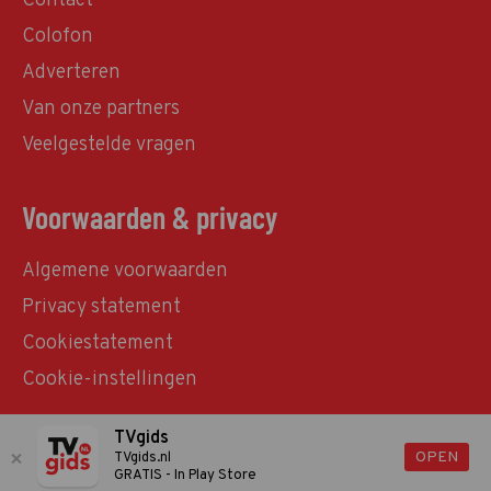
Contact
Colofon
Adverteren
Van onze partners
Veelgestelde vragen
Voorwaarden & privacy
Algemene voorwaarden
Privacy statement
Cookiestatement
Cookie-instellingen
TVgids
© TVgids.nl 2026 - All rights reserved. No text and
OPEN
TVgids.nl
GRATIS - In Play Store
datamining.