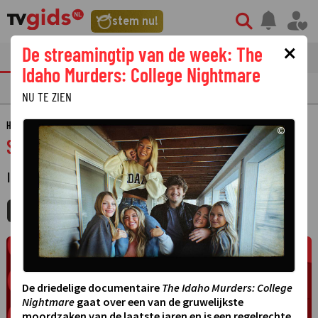
stem nu!
×
De streamingtip van de week: The
tvgids
streaming
nieuws
Idaho Murders: College Nightmare
TV GIDS
NU & STRAKS
PRIMETIME
GEMIST
LAATSTE NIEUWS
NU TE ZIEN
HOME
GIDS
SUKHA
©
Sukha
INFORMACION
·
MIJNGIDS
AGENDA
DELEN
De driedelige documentaire
The Idaho Murders: College
Nightmare
gaat over een van de gruwelijkste
moordzaken van de laatste jaren en is een regelrechte