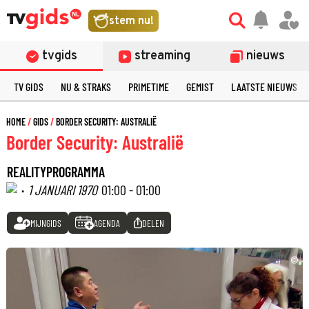
stem nu!
tvgids
streaming
nieuws
TV GIDS
NU & STRAKS
PRIMETIME
GEMIST
LAATSTE NIEUWS
HOME
GIDS
BORDER SECURITY: AUSTRALIË
Border Security: Australië
REALITYPROGRAMMA
·
1 JANUARI 1970
01:00 - 01:00
MIJNGIDS
AGENDA
DELEN
©