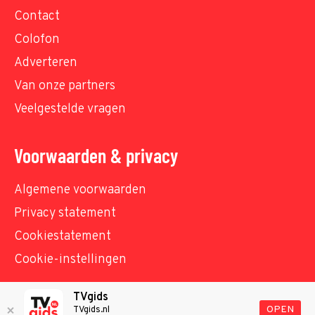
Contact
Colofon
Adverteren
Van onze partners
Veelgestelde vragen
Voorwaarden & privacy
Algemene voorwaarden
Privacy statement
Cookiestatement
Cookie-instellingen
TVgids
© TVgids.nl 2026 - All rights reserved. No text and
OPEN
TVgids.nl