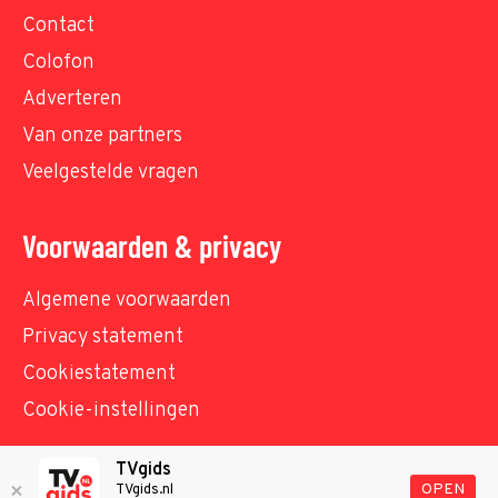
Contact
Colofon
Adverteren
Van onze partners
Veelgestelde vragen
Voorwaarden & privacy
Algemene voorwaarden
Privacy statement
Cookiestatement
Cookie-instellingen
TVgids
© TVgids.nl 2026 - All rights reserved. No text and
OPEN
TVgids.nl