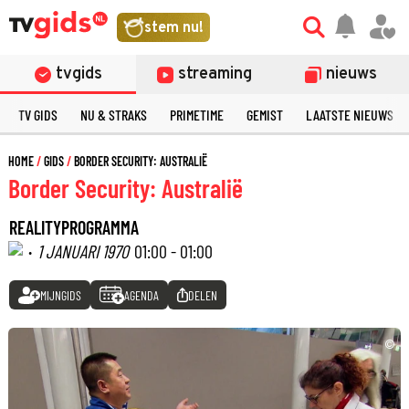
stem nu!
tvgids
streaming
nieuws
TV GIDS
NU & STRAKS
PRIMETIME
GEMIST
LAATSTE NIEUWS
HOME
GIDS
BORDER SECURITY: AUSTRALIË
Border Security: Australië
REALITYPROGRAMMA
·
1 JANUARI 1970
01:00 - 01:00
MIJNGIDS
AGENDA
DELEN
©